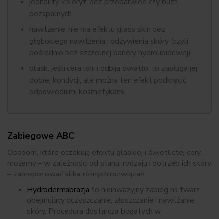
jednolity koloryt: bez przebarwień czy blizn
pozapalnych
nawilżenie: nie ma efektu glass skin bez
głębokiego nawilżenia i odżywienia skóry (czyli
pośrednio bez szczelnej bariery hydrolipidowej)
blask: jeśli cera lśni i odbija światło, to zasługa jej
dobrej kondycji, ale można ten efekt podkręcić
odpowiednimi kosmetykami
Zabiegowe ABC
Osobom, które oczekują efektu gładkiej i świetlistej cery,
możemy – w zależności od stanu, rodzaju i potrzeb ich skóry
– zaproponować kilka różnych rozwiązań.
Hydrodermabrazja
to nieinwazyjny zabieg na twarz
obejmujący oczyszczanie, złuszczanie i nawilżanie
skóry. Procedura dostarcza bogatych w