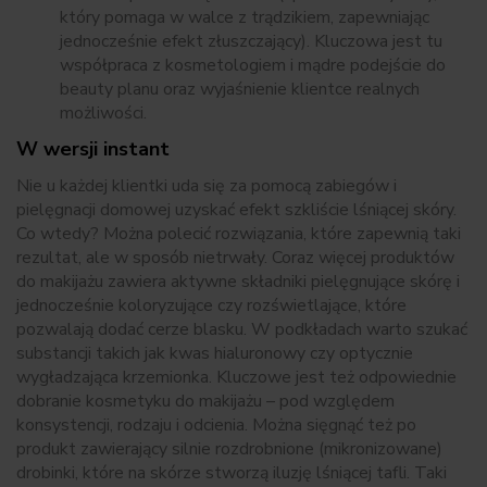
który pomaga w walce z trądzikiem, zapewniając
jednocześnie efekt złuszczający). Kluczowa jest tu
współpraca z kosmetologiem i mądre podejście do
beauty planu oraz wyjaśnienie klientce realnych
możliwości.
W wersji instant
Nie u każdej klientki uda się za pomocą zabiegów i
pielęgnacji domowej uzyskać efekt szkliście lśniącej skóry.
Co wtedy? Można polecić rozwiązania, które zapewnią taki
rezultat, ale w sposób nietrwały. Coraz więcej produktów
do makijażu zawiera aktywne składniki pielęgnujące skórę i
jednocześnie koloryzujące czy rozświetlające, które
pozwalają dodać cerze blasku. W podkładach warto szukać
substancji takich jak kwas hialuronowy czy optycznie
wygładzająca krzemionka. Kluczowe jest też odpowiednie
dobranie kosmetyku do makijażu – pod względem
konsystencji, rodzaju i odcienia. Można sięgnąć też po
produkt zawierający silnie rozdrobnione (mikronizowane)
drobinki, które na skórze stworzą iluzję lśniącej tafli. Taki