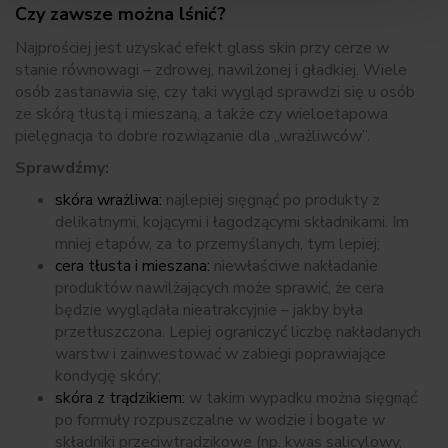
Czy zawsze można lśnić?
Najprościej jest uzyskać efekt glass skin przy cerze w
stanie równowagi – zdrowej, nawilżonej i gładkiej. Wiele
osób zastanawia się, czy taki wygląd sprawdzi się u osób
ze skórą tłustą i mieszaną, a także czy wieloetapowa
pielęgnacja to dobre rozwiązanie dla „wrażliwców”.
Sprawdźmy:
skóra wrażliwa:
najlepiej sięgnąć po produkty z
delikatnymi, kojącymi i łagodzącymi składnikami. Im
mniej etapów, za to przemyślanych, tym lepiej;
cera tłusta i mieszana:
niewłaściwe nakładanie
produktów nawilżających może sprawić, że cera
będzie wyglądała nieatrakcyjnie – jakby była
przetłuszczona. Lepiej ograniczyć liczbę nakładanych
warstw i zainwestować w zabiegi poprawiające
kondycję skóry;
skóra z trądzikiem:
w takim wypadku można sięgnąć
po formuły rozpuszczalne w wodzie i bogate w
składniki przeciwtrądzikowe (np. kwas salicylowy,