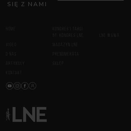
SIĘ Z NAMI
HOME
KONGRES I TARGI
51. KONGRES LNE
LNE WAWA
VIDEO
MAGAZYN LNE
O NAS
PRENUMERATA
ARTYKUŁY
SKLEP
KONTAKT