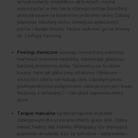
antyoksydanty składników aktywnych, można
wykorzystać w niej także różnego rodzaju boostery,
ukierunkowane na konkretne problemy skóry. Zabieg
poprawia teksturę skóry, zmniejsza widoczność
porów i dodaje blasku. Można wykonać go na zmianę
np. z infuzją tlenową.
Peelingi chemiczne
usuwają zewnętrzną warstwę
martwych komórek naskórka, odsłaniając gładszą i
bardziej promienną skórę. Sprawdzą się tu różne
kwasy, takie jak glikolowy, mlekowy i ferulowy –
wszystko zależy od rodzaju cery. Lubianym przez
profesjonalistów połączeniem zabiegowym jest kwas
ferulowy z witaminą C – ten duet zapewnia efekt
glow.
Terapie manualne
są niezastąpione w planie
zabiegowym dla uzyskania efektu glass skin. Dobry
masaż twarzy (np. kobido, liftingujący czy drenujący)
poprawia ukrwienie, a co za tym idzie – odżywienie i