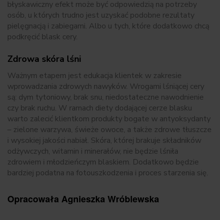
błyskawiczny efekt może być odpowiedzią na potrzeby
osób, u których trudno jest uzyskać podobne rezultaty
pielęgnacją i zabiegami. Albo u tych, które dodatkowo chcą
podkręcić blask cery.
Zdrowa skóra lśni
Ważnym etapem jest edukacja klientek w zakresie
wprowadzania zdrowych nawyków. Wrogami lśniącej cery
są: dym tytoniowy, brak snu, niedostateczne nawodnienie
czy brak ruchu. W ramach diety dodającej cerze blasku
warto zalecić klientkom produkty bogate w antyoksydanty
– zielone warzywa, świeże owoce, a także zdrowe tłuszcze
i wysokiej jakości nabiał. Skóra, której brakuje składników
odżywczych, witamin i minerałów, nie będzie lśniła
zdrowiem i młodzieńczym blaskiem. Dodatkowo będzie
bardziej podatna na fotouszkodzenia i proces starzenia się.
Opracowała Agnieszka Wróblewska