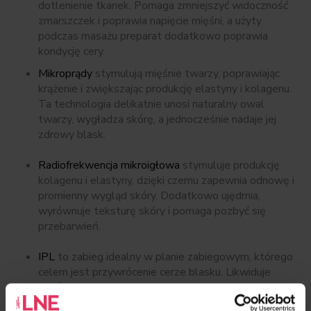
dotlenienie tkanek. Pomaga zmniejszyć widoczność
zmarszczek i poprawia napięcie mięśni, a użyty
podczas masażu preparat dodatkowo poprawia
kondycję cery.
Mikroprądy
stymulują mięśnie twarzy, poprawiając
krążenie i zwiększając produkcję elastyny i kolagenu.
Ta technologia delikatnie unosi naturalny owal
twarzy, wygładza skórę, a jednocześnie nadaje jej
zdrowy blask.
Radiofrekwencja mikroigłowa
stymuluje produkcję
kolagenu i elastyny, dzięki czemu zapewnia odnowę i
promienny wygląd skóry. Dodatkowo ujędrnia,
wyrównuje teksturę skóry i pomaga pozbyć się
przebarwień.
IPL
to zabieg idealny w planie zabiegowym, którego
celem jest przywrócenie cerze blasku. Likwiduje
nierównomierną pigmentację i uszkodzenia
posłoneczne, zmniejsza zaczerwienienia i stymuluje