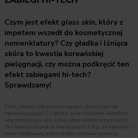
ZABIEGI HI-TECH
Czym jest efekt
glass skin
, który z
impetem wszedł do kosmetycznej
nomenklatury? Czy gładka i lśniąca
skóra to kwestia koreańskiej
pielęgnacji, czy można podkręcić ten
efekt zabiegami hi-tech?
Sprawdzamy!
Efekt szklanej tafli brzmi intrygująco, ale na czym tak
naprawdę polega? To gładka, silnie nawilżona, świetlista,
wręcz błyszcząca cera, która odbija światło niczym lustro.
Ten trend przyszedł do branży prosto z Azji, a konkretnie z
Korei Południowej, która od kilku sezonów wyznacza