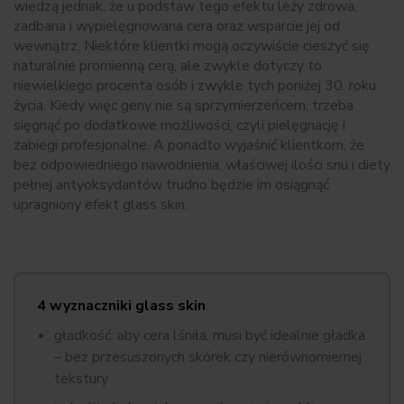
wiedzą jednak, że u podstaw tego efektu leży zdrowa,
zadbana i wypielęgnowana cera oraz wsparcie jej od
wewnątrz. Niektóre klientki mogą oczywiście cieszyć się
naturalnie promienną cerą, ale zwykle dotyczy to
niewielkiego procenta osób i zwykle tych poniżej 30. roku
życia. Kiedy więc geny nie są sprzymierzeńcem, trzeba
sięgnąć po dodatkowe możliwości, czyli pielęgnację i
zabiegi profesjonalne. A ponadto wyjaśnić klientkom, że
bez odpowiedniego nawodnienia, właściwej ilości snu i diety
pełnej antyoksydantów trudno będzie im osiągnąć
upragniony efekt glass skin.
4 wyznaczniki glass skin
gładkość: aby cera lśniła, musi być idealnie gładka
– bez przesuszonych skórek czy nierównomiernej
tekstury