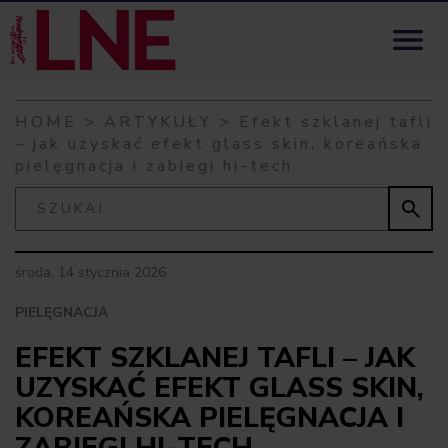
Skip to content

HOME
>
ARTYKUŁY
>
Efekt szklanej tafli
– jak uzyskać efekt glass skin, koreańska
pielęgnacja i zabiegi hi-tech

środa, 14 stycznia 2026
PIELĘGNACJA
EFEKT SZKLANEJ TAFLI – JAK
UZYSKAĆ EFEKT GLASS SKIN,
KOREAŃSKA PIELĘGNACJA I