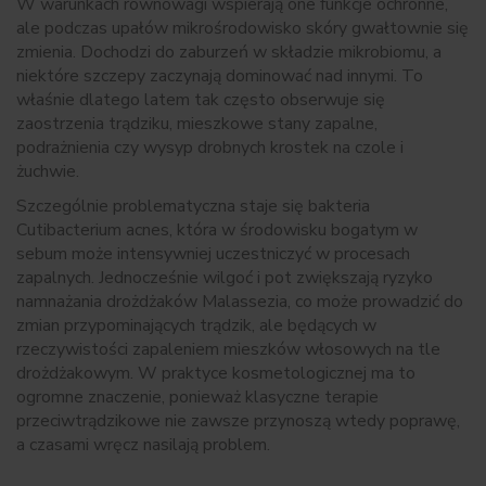
W warunkach równowagi wspierają one funkcje ochronne,
ale podczas upałów mikrośrodowisko skóry gwałtownie się
zmienia. Dochodzi do zaburzeń w składzie mikrobiomu, a
niektóre szczepy zaczynają dominować nad innymi. To
właśnie dlatego latem tak często obserwuje się
zaostrzenia trądziku, mieszkowe stany zapalne,
podrażnienia czy wysyp drobnych krostek na czole i
żuchwie.
Szczególnie problematyczna staje się bakteria
Cutibacterium acnes, która w środowisku bogatym w
sebum może intensywniej uczestniczyć w procesach
zapalnych. Jednocześnie wilgoć i pot zwiększają ryzyko
namnażania drożdżaków Malassezia, co może prowadzić do
zmian przypominających trądzik, ale będących w
rzeczywistości zapaleniem mieszków włosowych na tle
drożdżakowym. W praktyce kosmetologicznej ma to
ogromne znaczenie, ponieważ klasyczne terapie
przeciwtrądzikowe nie zawsze przynoszą wtedy poprawę,
a czasami wręcz nasilają problem.