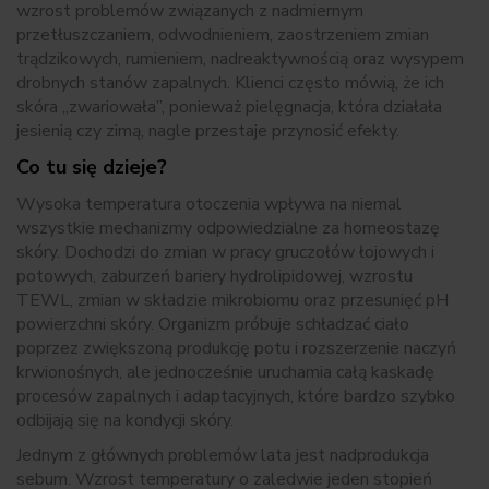
wzrost problemów związanych z nadmiernym
przetłuszczaniem, odwodnieniem, zaostrzeniem zmian
trądzikowych, rumieniem, nadreaktywnością oraz wysypem
drobnych stanów zapalnych. Klienci często mówią, że ich
skóra „zwariowała”, ponieważ pielęgnacja, która działała
jesienią czy zimą, nagle przestaje przynosić efekty.
Co tu się dzieje?
Wysoka temperatura otoczenia wpływa na niemal
wszystkie mechanizmy odpowiedzialne za homeostazę
skóry. Dochodzi do zmian w pracy gruczołów łojowych i
potowych, zaburzeń bariery hydrolipidowej, wzrostu
TEWL, zmian w składzie mikrobiomu oraz przesunięć pH
powierzchni skóry. Organizm próbuje schładzać ciało
poprzez zwiększoną produkcję potu i rozszerzenie naczyń
krwionośnych, ale jednocześnie uruchamia całą kaskadę
procesów zapalnych i adaptacyjnych, które bardzo szybko
odbijają się na kondycji skóry.
Jednym z głównych problemów lata jest nadprodukcja
sebum. Wzrost temperatury o zaledwie jeden stopień