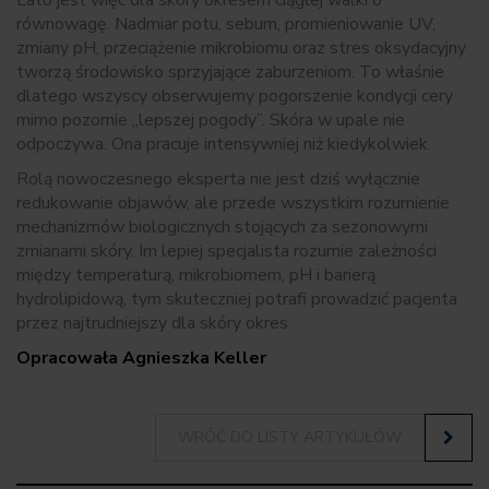
Lato jest więc dla skóry okresem ciągłej walki o
równowagę. Nadmiar potu, sebum, promieniowanie UV,
zmiany pH, przeciążenie mikrobiomu oraz stres oksydacyjny
tworzą środowisko sprzyjające zaburzeniom. To właśnie
dlatego wszyscy obserwujemy pogorszenie kondycji cery
mimo pozornie „lepszej pogody”. Skóra w upale nie
odpoczywa. Ona pracuje intensywniej niż kiedykolwiek.
Rolą nowoczesnego eksperta nie jest dziś wyłącznie
redukowanie objawów, ale przede wszystkim rozumienie
mechanizmów biologicznych stojących za sezonowymi
zmianami skóry. Im lepiej specjalista rozumie zależności
między temperaturą, mikrobiomem, pH i barierą
hydrolipidową, tym skuteczniej potrafi prowadzić pacjenta
przez najtrudniejszy dla skóry okres
Opracowała Agnieszka Keller
WRÓĆ DO LISTY ARTYKUŁÓW