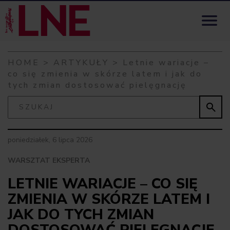
Skip to content

HOME
>
ARTYKUŁY
>
Letnie wariacje –
co się zmienia w skórze latem i jak do
tych zmian dostosować pielęgnację

poniedziałek, 6 lipca 2026
WARSZTAT EKSPERTA
LETNIE WARIACJE – CO SIĘ
ZMIENIA W SKÓRZE LATEM I
JAK DO TYCH ZMIAN