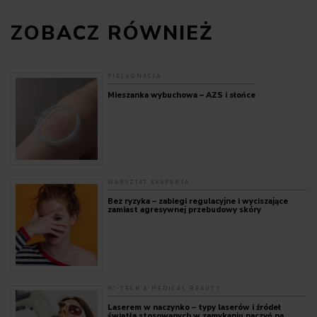
ZOBACZ RÓWNIEŻ
PIELĘGNACJA
Mieszanka wybuchowa – AZS i słońce
WARSZTAT EKSPERTA
Bez ryzyka – zabiegi regulacyjne i wyciszające
zamiast agresywnej przebudowy skóry
HI-TECH & MEDICAL BEAUTY
Laserem w naczynko – typy laserów i źródeł
światła stosowanych w zamykaniu naczyń na