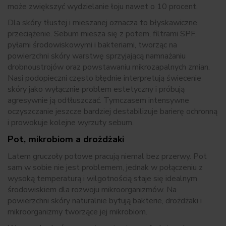
może zwiększyć wydzielanie łoju nawet o 10 procent.
Dla skóry tłustej i mieszanej oznacza to błyskawiczne
przeciążenie. Sebum miesza się z potem, filtrami SPF,
pyłami środowiskowymi i bakteriami, tworząc na
powierzchni skóry warstwę sprzyjającą namnażaniu
drobnoustrojów oraz powstawaniu mikrozapalnych zmian.
Nasi podopieczni często błędnie interpretują świecenie
skóry jako wyłącznie problem estetyczny i próbują
agresywnie ją odtłuszczać. Tymczasem intensywne
oczyszczanie jeszcze bardziej destabilizuje barierę ochronną
i prowokuje kolejne wyrzuty sebum.
Pot, mikrobiom a drożdżaki
Latem gruczoły potowe pracują niemal bez przerwy. Pot
sam w sobie nie jest problemem, jednak w połączeniu z
wysoką temperaturą i wilgotnością staje się idealnym
środowiskiem dla rozwoju mikroorganizmów. Na
powierzchni skóry naturalnie bytują bakterie, drożdżaki i
mikroorganizmy tworzące jej mikrobiom.