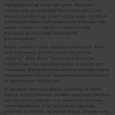
Najważniejsze staje się nie agresywne złuszczanie i
odtłuszczanie, ale wspieranie homeostazy skóry. Coraz
większe znaczenie mają terapie odbudowujące mikrobiom,
wzmacniające barierę hydrolipidową oraz redukujące stan
zapalny. Oznacza to odejście od silnych procedur
drażniących na rzecz terapii regulacyjnych i
przeciwzapalnych.
Bardzo ważna jest także edukacja podopiecznych. Wiele
osób nadal uważa, że latem należy maksymalnie
„wysuszyć” skórę tłustą. Tymczasem nowoczesna
kosmetologia coraz wyraźniej pokazuje, że kluczem jest
równowaga. Skóra przeciążona upałem potrzebuje ukojenia,
wsparcia bariery ochronnej i inteligentnej regulacji sebum, a
nie agresywnego odtłuszczania.
W pielęgnacji domowej najlepiej sprawdzają się lekkie
emulsje, formuły lamelarne, składniki wspierające mikrobiom
oraz substancje redukujące stan zapalny bez naruszania
bariery naskórkowej. Coraz większą rolę odgrywają
prebiotyki, postbiotyki, niacynamid, ektoina, ceramidy, beta-