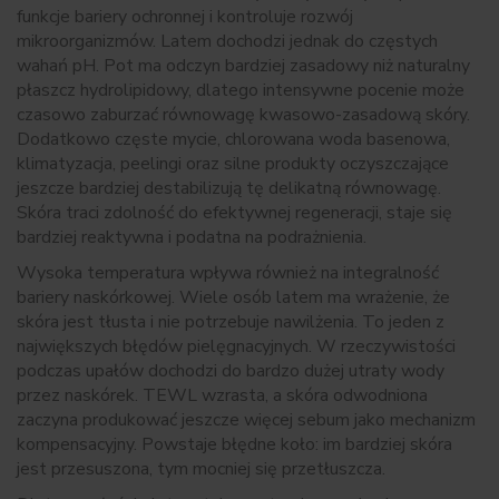
funkcje bariery ochronnej i kontroluje rozwój
mikroorganizmów. Latem dochodzi jednak do częstych
wahań pH. Pot ma odczyn bardziej zasadowy niż naturalny
płaszcz hydrolipidowy, dlatego intensywne pocenie może
czasowo zaburzać równowagę kwasowo-zasadową skóry.
Dodatkowo częste mycie, chlorowana woda basenowa,
klimatyzacja, peelingi oraz silne produkty oczyszczające
jeszcze bardziej destabilizują tę delikatną równowagę.
Skóra traci zdolność do efektywnej regeneracji, staje się
bardziej reaktywna i podatna na podrażnienia.
Wysoka temperatura wpływa również na integralność
bariery naskórkowej. Wiele osób latem ma wrażenie, że
skóra jest tłusta i nie potrzebuje nawilżenia. To jeden z
największych błędów pielęgnacyjnych. W rzeczywistości
podczas upałów dochodzi do bardzo dużej utraty wody
przez naskórek. TEWL wzrasta, a skóra odwodniona
zaczyna produkować jeszcze więcej sebum jako mechanizm
kompensacyjny. Powstaje błędne koło: im bardziej skóra
jest przesuszona, tym mocniej się przetłuszcza.