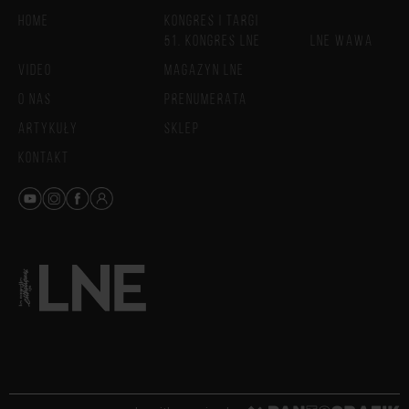
HOME
KONGRES I TARGI
51. KONGRES LNE
LNE WAWA
VIDEO
MAGAZYN LNE
O NAS
PRENUMERATA
ARTYKUŁY
SKLEP
KONTAKT