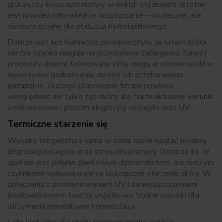
glukan czy kwas azelainowy w niskich stężeniach. Istotne
jest również odpowiednie oczyszczanie – skuteczne, ale
niedestrukcyjne dla płaszcza hydrolipidowego.
Dobrze jest też tłumaczyć podopiecznym, że latem skóra
bardzo szybko reaguje na przeciążenie zabiegowe. Nawet
procedury dobrze tolerowane zimą mogą w okresie upałów
wywoływać podrażnienia, rumień lub przebarwienia
pozapalne. Dlatego planowanie terapii powinno
uwzględniać nie tylko typ skóry, ale także aktualne warunki
środowiskowe i poziom ekspozycji na ciepło oraz UV.
Termiczne starzenie się
Wysoka temperatura sama w sobie może nasilać procesy
degradacji kolagenu oraz stres oksydacyjny. Oznacza to, że
upał nie jest jedynie chwilowym dyskomfortem, ale realnym
czynnikiem wpływającym na biologiczne starzenie skóry. W
połączeniu z promieniowaniem UV i zanieczyszczeniami
środowiskowymi tworzy wyjątkowo trudne warunki dla
utrzymania prawidłowej homeostazy.