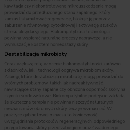
kawitacja czy niekontrolowane mikrouszkodzenia mogą
prowadzić do przedłużonego stanu zapalnego, który
zamiast stymulować regenerację, blokuje ją poprzez
zaburzenie równowagi cytokinowej i aktywację szlaków
stresu oksydacyjnego. Biokompatybilna technologia
powinna wspierać naturalne procesy naprawcze, a nie
wymuszać je kosztem homeostazy skóry.
Destabilizacja mikrobioty
Coraz większą rolę w ocenie biokompatybilności zarówno
składników, jak i technologii odgrywa mikrobiom skóry.
Zabiegi, które destabilizują mikrobiotę, mogą prowadzić do
wtórnych problemów, takich jak nadreaktywność,
nawracające stany zapalne czy obniżona odporność skóry na
czynniki środowiskowe. Biokompatybilne podejście zakłada,
że skuteczna terapia nie powinna niszczyć naturalnych
mechanizmów obronnych skóry, lecz je wzmacniać. W
praktyce gabinetowej oznacza to konieczność
uwzględniania protokołów regeneracyjnych, odpowiedniego
przygotowania skóry przed zabiegiem oraz świadomego