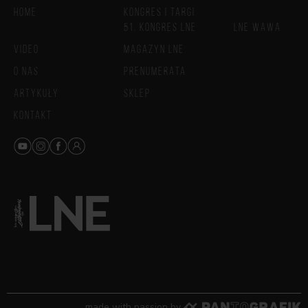
HOME
KONGRES I TARGI
51. KONGRES LNE
LNE WAWA
VIDEO
MAGAZYN LNE
O NAS
PRENUMERATA
ARTYKUŁY
SKLEP
KONTAKT
made with passion by