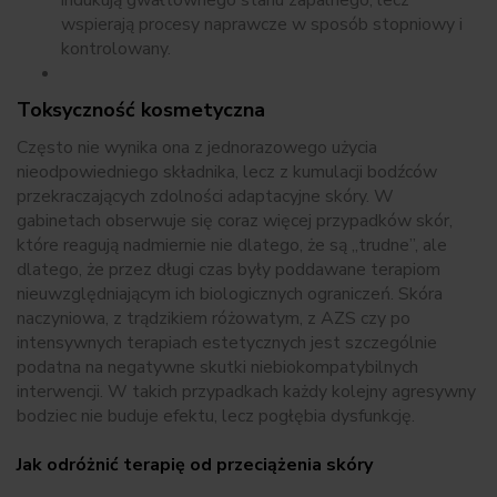
indukują gwałtownego stanu zapalnego, lecz
wspierają procesy naprawcze w sposób stopniowy i
kontrolowany.
Toksyczność kosmetyczna
Często nie wynika ona z jednorazowego użycia
nieodpowiedniego składnika, lecz z kumulacji bodźców
przekraczających zdolności adaptacyjne skóry. W
gabinetach obserwuje się coraz więcej przypadków skór,
które reagują nadmiernie nie dlatego, że są „trudne”, ale
dlatego, że przez długi czas były poddawane terapiom
nieuwzględniającym ich biologicznych ograniczeń. Skóra
naczyniowa, z trądzikiem różowatym, z AZS czy po
intensywnych terapiach estetycznych jest szczególnie
podatna na negatywne skutki niebiokompatybilnych
interwencji. W takich przypadkach każdy kolejny agresywny
bodziec nie buduje efektu, lecz pogłębia dysfunkcję.
Jak odróżnić terapię od przeciążenia skóry