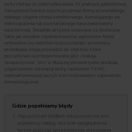
ostry i łatwy do zidentyfikowania. W praktyce gabinetowej
toksyczność bardzo często przyjmuje formę przewlekłego,
niskiego stopnia stresu komórkowego, kumulującego się
mikrozapalenia lub powtarzalnego naruszania bariery
naskórkowej. Składniki aktywne uznawane za skuteczne,
takie jak wysokie stężenia kwasów, agresywne formy
retinoidów czy niektóre rozpuszczalniki i promotory
przenikania, mogą prowadzić do efektów, które
początkowo są interpretowane jako „reakcja
terapeutyczna”, lecz w dłuższej perspektywie skutkują
pogorszeniem tolerancji skóry, nasileniem TEWL,
nadreaktywnością naczyń oraz rozchwianiem odpowiedzi
immunologicznej.
Gdzie popełniamy błędy
Najczęstszym źródłem toksyczności nie jest
pojedynczy zabieg, lecz brak uwzględnienia
historii skóry i jej wcześniejszego przeciążenia