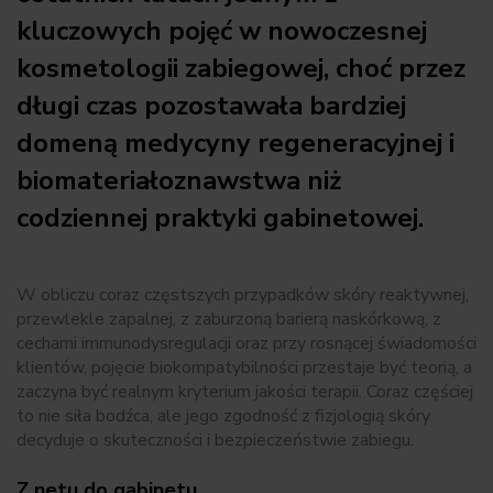
kluczowych pojęć w nowoczesnej
kosmetologii zabiegowej, choć przez
długi czas pozostawała bardziej
domeną medycyny regeneracyjnej i
biomateriałoznawstwa niż
codziennej praktyki gabinetowej.
W obliczu coraz częstszych przypadków skóry reaktywnej,
przewlekle zapalnej, z zaburzoną barierą naskórkową, z
cechami immunodysregulacji oraz przy rosnącej świadomości
klientów, pojęcie biokompatybilności przestaje być teorią, a
zaczyna być realnym kryterium jakości terapii. Coraz częściej
to nie siła bodźca, ale jego zgodność z fizjologią skóry
decyduje o skuteczności i bezpieczeństwie zabiegu.
Z netu do gabinetu