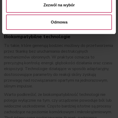
efektów w dłuższej perspektywie.
Zezwól na wybór
Odmowa
Biokompatybilne technologie
To takie, które generują bodziec możliwy do przetworzenia
przez tkankę bez uruchamiania destrukcyjnych
mechanizmów obronnych. W praktyce oznacza to
precyzyjną kontrolę energii, głębokości działania oraz czasu
ekspozycji. Technologie działające w sposób adaptacyjny,
dostosowujące parametry do reakcji skóry zyskują
przewagę nad rozwiązaniami opartymi na jednorazowym,
silnym impulsie.
Warto podkreślić, że biokompatybilność technologii nie
polega wyłącznie na tym, czy urządzenie powoduje ból lub
widoczne uszkodzenie. Często bardziej istotne są procesy
zachodzące na poziomie komórkowym i mikrokrążeniowym.
Zbyt intensywne podgrzewanie tkanek, nadmierna