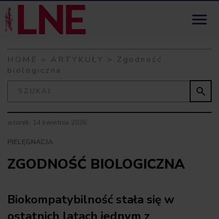
Skip to content

HOME
>
ARTYKUŁY
>
Zgodność
biologiczna

wtorek, 14 kwietnia 2026
PIELĘGNACJA
ZGODNOŚĆ BIOLOGICZNA
Biokompatybilność stała się w
ostatnich latach jednym z