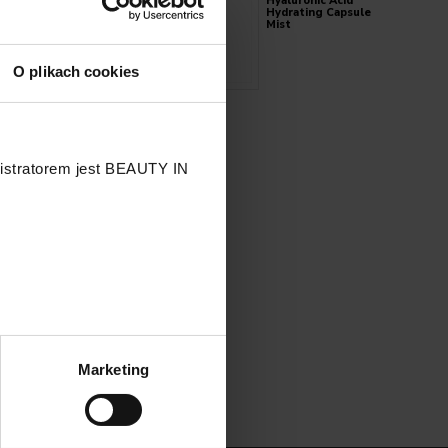
y
Hyaluronic Acid
Hydrating Capsule
Mist
O plikach cookies
nistratorem jest BEAUTY IN
.
Marketing
przetwarzaniu Twoich danych
 przysługujących Ci prawach