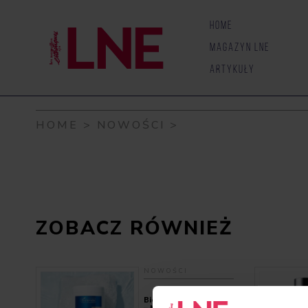
Skip to content
HOME
MAGAZYN LNE
ARTYKUŁY
HOME
>
NOWOŚCI
>
ZOBACZ RÓWNIEŻ
NOWOŚCI
Bielenda Professional