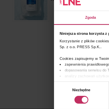
– Marine Foot Renewal
Zgoda
Niniejsza strona korzysta z
Korzystanie z plików cookie
Sp. z o.o. PRESS Sp.K..
Cookies zapisujemy w Twoim 
zapewnienia prawidłowego
dopasowania serwisu do T
analizy zachowań użytkow
remarketingowym, czyli w
Wybór
Niezbędne
zgody
Wykorzystujemy pliki cooki
osobowych, w tym o sposobi
znajdziesz w naszej
Polityc