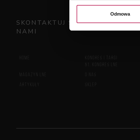
Odmowa
SKONTAKTUJ SIĘ Z
NAMI
HOME
KONGRES I TARGI
51. KONGRES LNE
MAGAZYN LNE
O NAS
ARTYKUŁY
SKLEP