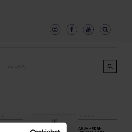


CI
NOWOŚCI
r – Ampułka
ANUA – PDRN