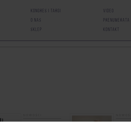
KONGRES I TARGI
VIDEO
O NAS
PRENUMERATA
SKLEP
KONTAKT
NOWOŚCI
NOWOŚ
Dr Irena Eris
Dr Belte