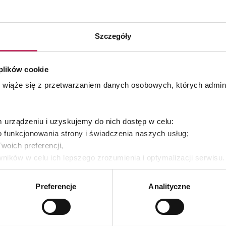
PROSYSTEM HOME
Longevit
CARE – Serum Ultra-
Nawilżające
Szczegóły
 plików cookie
s wiąże się z przetwarzaniem danych osobowych, których admi
urządzeniu i uzyskujemy do nich dostęp w celu:
 funkcjonowania strony i świadczenia naszych usług;
woich preferencji,
ników w celu ich lepszego zrozumienia i optymalizacji serwisu
yświetlania Ci naszych reklam na innych stronach.
Preferencje
Analityczne
es własne oraz naszych partnerów. Szczegółowe informacje o 
e, w jaki my i nasi partnerzy używamy plików cookies oraz o
e prywatności
.