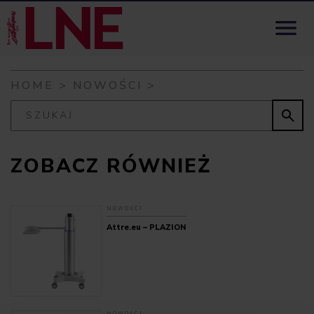
Skip to content

HOME
>
NOWOŚCI
>

ZOBACZ RÓWNIEŻ
NOWOŚCI
Attre.eu – PLAZION
NOWOŚCI