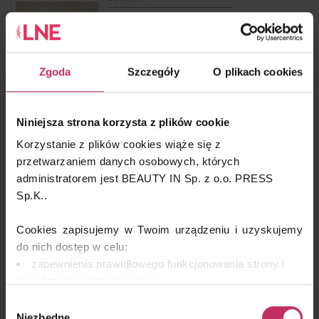
Dr Belter – Ampułka Longevity
Zgoda
Szczegóły
O plikach cookies
NOWOŚCI
Niniejsza strona korzysta z plików cookie
Deyee Robot
Korzystanie z plików cookies wiąże się z
przetwarzaniem danych osobowych, których
administratorem jest BEAUTY IN Sp. z o.o. PRESS
Sp.K..
NOWOŚCI
Cookies zapisujemy w Twoim urządzeniu i uzyskujemy
Bielenda Professional – Marine Foot Renewal
do nich dostęp w celu:
zapewnienia prawidłowego funkcjonowania strony i
świadczenia naszych usług;
dopasowania serwisu do Twoich preferencji,
Wybór
analizy zachowań użytkowników w celu ich lepszego
Niezbędne