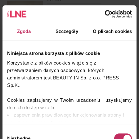
Dr Belter – Ampułka Longevity
Zgoda
Szczegóły
O plikach cookies
NOWOŚCI
Niniejsza strona korzysta z plików cookie
Attre.eu – PLAZION
Korzystanie z plików cookies wiąże się z
przetwarzaniem danych osobowych, których
administratorem jest BEAUTY IN Sp. z o.o. PRESS
Sp.K..
NOWOŚCI
Cookies zapisujemy w Twoim urządzeniu i uzyskujemy
ANUA – PDRN Hyaluronic Acid Hydrating Capsule
Mist
do nich dostęp w celu:
zapewnienia prawidłowego funkcjonowania strony i
świadczenia naszych usług;
dopasowania serwisu do Twoich preferencji,
Wybór
analizy zachowań użytkowników w celu ich lepszego
Niezbędne