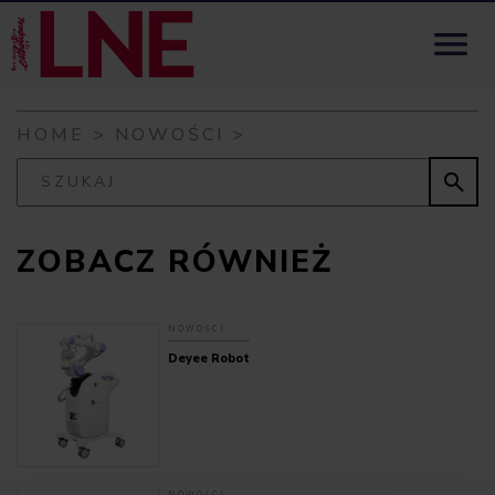
Skip to content

HOME
>
NOWOŚCI
>

ZOBACZ RÓWNIEŻ
NOWOŚCI
Deyee Robot
NOWOŚCI