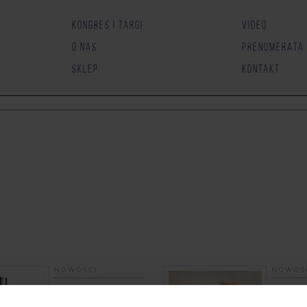
KONGRES I TARGI
VIDEO
O NAS
PRENUMERATA
SKLEP
KONTAKT
NOWOŚCI
NOWOŚ
Dr Irena Eris
Dr Belte