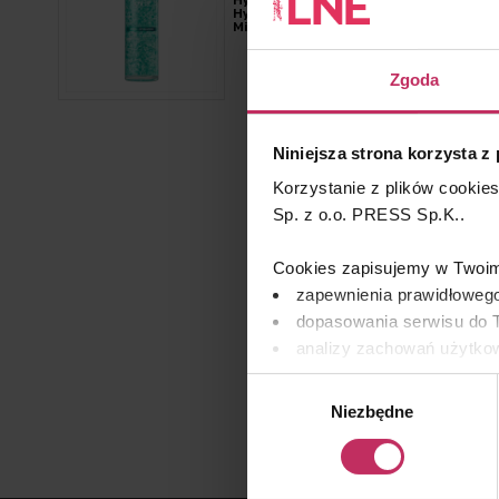
Hyaluronic Acid
Hydrating Capsule
Mist
Zgoda
Niniejsza strona korzysta z
Korzystanie z plików cookie
Sp. z o.o. PRESS Sp.K..
Cookies zapisujemy w Twoim 
zapewnienia prawidłowego
dopasowania serwisu do T
analizy zachowań użytkow
remarketingowym, czyli w
Wybór
Niezbędne
zgody
Wykorzystujemy pliki cooki
osobowych, w tym o sposobi
znajdziesz w naszej
Polityc