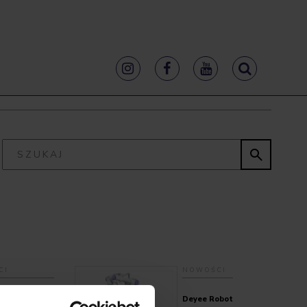


CI
NOWOŚCI
r – Ampułka
Deyee Robot