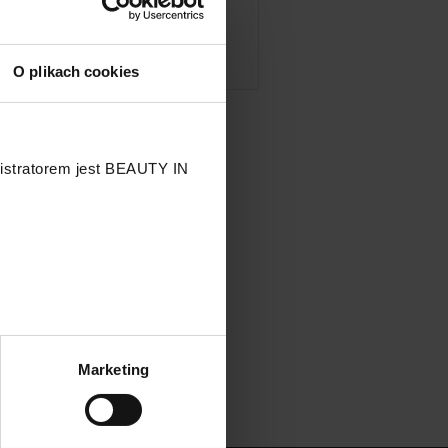
y
O plikach cookies
nistratorem jest BEAUTY IN
.
Marketing
przetwarzaniu Twoich danych
 przysługujących Ci prawach