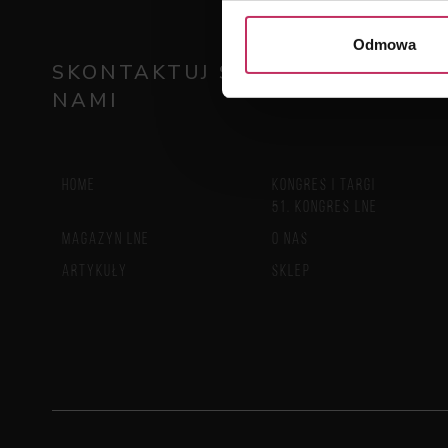
Odmowa
SKONTAKTUJ SIĘ Z
NAMI
HOME
KONGRES I TARGI
51. KONGRES LNE
MAGAZYN LNE
O NAS
ARTYKUŁY
SKLEP