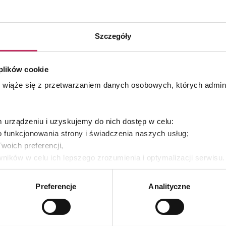
PROSYSTEM HOME
Longevit
CARE – Serum Ultra-
Nawilżające
Szczegóły
 plików cookie
s wiąże się z przetwarzaniem danych osobowych, których admi
urządzeniu i uzyskujemy do nich dostęp w celu:
 funkcjonowania strony i świadczenia naszych usług;
woich preferencji,
ników w celu ich lepszego zrozumienia i optymalizacji serwisu
yświetlania Ci naszych reklam na innych stronach.
Preferencje
Analityczne
es własne oraz naszych partnerów. Szczegółowe informacje o 
e, w jaki my i nasi partnerzy używamy plików cookies oraz o
e prywatności
.