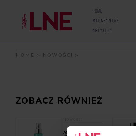
Skip to content
HOME
MAGAZYN LNE
ARTYKUŁY
HOME
>
NOWOŚCI
>
ZOBACZ RÓWNIEŻ
NOWOŚCI
ANUA – PDRN