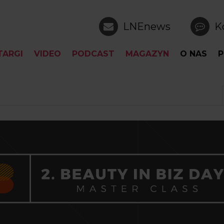
LNEnews
K
TARGI
VIDEO
PODCAST
MAGAZYN
O NAS
P