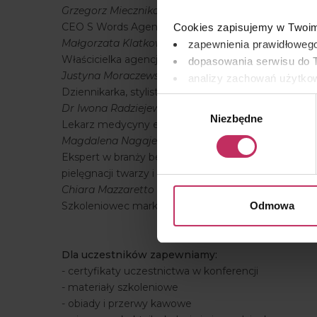
Grzegorz Miecznikowski
CEO S Words Agency, specjalista od spraw komunikac
Cookies zapisujemy w Twoim 
Małgorzata Klatkowska-Cłapińska
zapewnienia prawidłowego
Właścicielka agencji doradztwa personalnego Toppe
dopasowania serwisu do T
Justyna Moraczewska,
analizy zachowań użytkow
Dziennikarka, stylistka, pasjonatka świata urody. Aut
remarketingowym, czyli w
Wybór
Dr Iwona Radziejewska-Choma
Niezbędne
zgody
Lekarz medycyny estetycznej, właścicielka kliniki „Sa
Wykorzystujemy pliki cooki
Magdalena Nagajek
osobowych, w tym o sposobi
Ekspert w branży beauty, specjalista w zakresie z
znajdziesz w naszej
Polityc
pielęgnacji twarzy i ciała.
Chiara Mazzaretto
Odmowa
Szkoleniowec marki Bioline Jato.
Dla uczestników zapewniamy:
- certyfikaty uczestnictwa w konferencji
- materiały szkoleniowe
- obiady i przerwy kawowe