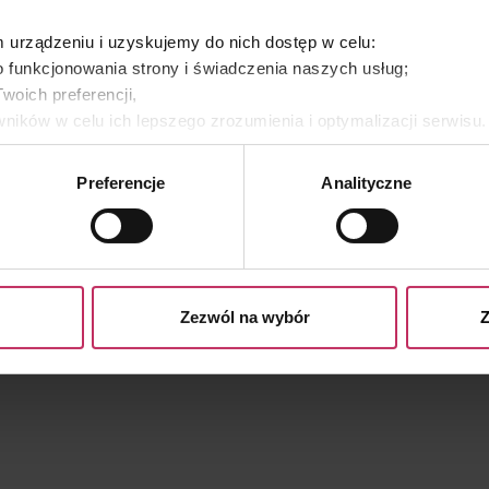
ji, optymalizacji sprzedaży i rozwoju biznesu.
urządzeniu i uzyskujemy do nich dostęp w celu:
 funkcjonowania strony i świadczenia naszych usług;
rsonel i wykładowca Negocjacji na Uniwersytecie Łódzkim.
woich preferencji,
ników w celu ich lepszego zrozumienia i optymalizacji serwisu
orka książki „Kobiety Rakiety”.
yświetlania Ci naszych reklam na innych stronach.
Preferencje
Analityczne
ska Clinic”.
es własne oraz naszych partnerów. Szczegółowe informacje o 
e, w jaki my i nasi partnerzy używamy plików cookies oraz o
aawansowanej
e prywatności
.
Zezwól na wybór
Z