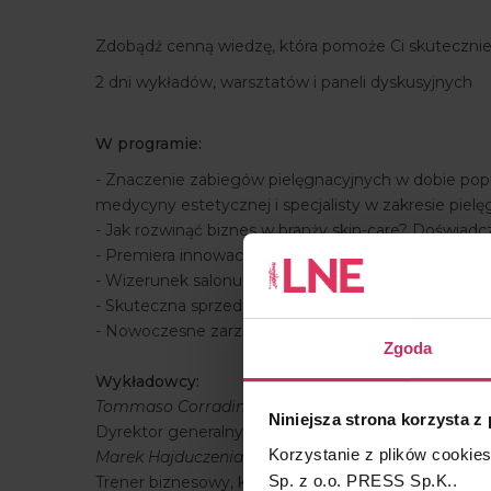
Zdobądź cenną wiedzę, która pomoże Ci skuteczni
2 dni wykładów, warsztatów i paneli dyskusyjnych
W programie:
- Znaczenie zabiegów pielęgnacyjnych w dobie popu
medycyny estetycznej i specjalisty w zakresie pielęgn
- Jak rozwinąć biznes w branży skin-care? Doświadcz
- Premiera innowacyjnego zabiegu PROCEUTIC marki
- Wizerunek salonu w mediach społecznościowych. 
- Skuteczna sprzedaż jako jeden z filarów współc
- Nowoczesne zarządzanie gabinetem beauty i SPA 
Zgoda
Wykładowcy:
Tommaso Corradini
Niniejsza strona korzysta z
Dyrektor generalny Bioline Jato i doradca Superio
Korzystanie z plików cookie
Marek Hajduczenia
Sp. z o.o. PRESS Sp.K..
Trener biznesowy, konsultant, menedżer, właścicie