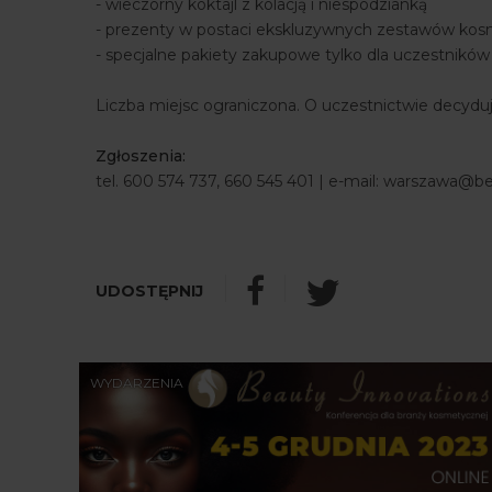
- wieczorny koktajl z kolacją i niespodzianką
- prezenty w postaci ekskluzywnych zestawów ko
- specjalne pakiety zakupowe tylko dla uczestników
Liczba miejsc ograniczona. O uczestnictwie decyduj
Zgłoszenia:
tel. 600 574 737, 660 545 401 | e-mail: warszawa@be
WYDARZENIA