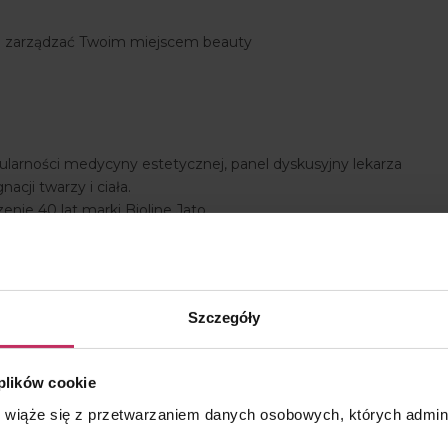
e zarządzać Twoim miejscem beauty
larności medycyny estetycznej, panel dyskusyjny lekarza
acji twarzy i ciała.
enie 40 lat marki Bioline Jato.
 Bioline Jato.
Zasady właściwej komunikacji.
zesnego gabinetu kosmetycznego.
– budowanie lojalności pracowników.
Szczegóły
 plików cookie
r Expertbeauty Academy.
s wiąże się z przetwarzaniem danych osobowych, których admi
l 4 salonów kosmetycznych.