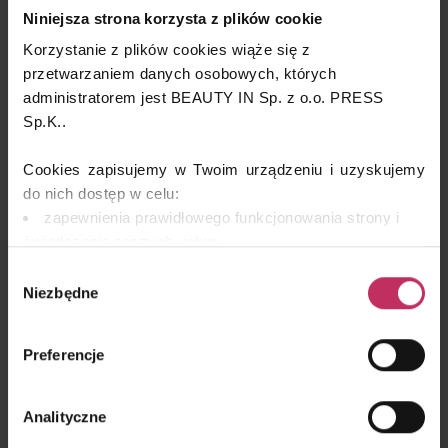
Niniejsza strona korzysta z plików cookie
Korzystanie z plików cookies wiąże się z
przetwarzaniem danych osobowych, których
administratorem jest BEAUTY IN Sp. z o.o. PRESS
Sp.K..
Cookies zapisujemy w Twoim urządzeniu i uzyskujemy
do nich dostęp w celu:
zapewnienia prawidłowego funkcjonowania strony i
świadczenia naszych usług;
dopasowania serwisu do Twoich preferencji,
Wybór
analizy zachowań użytkowników w celu ich lepszego
Niezbędne
zgody
zrozumienia i optymalizacji serwisu.
remarketingowym, czyli wyświetlania Ci naszych
Preferencje
reklam na innych stronach.
Wykorzystujemy pliki cookies własne oraz naszych
Analityczne
partnerów. Szczegółowe informacje o przetwarzaniu