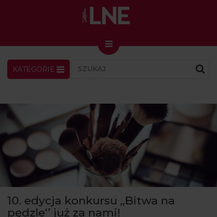
KATEGORIE
LNENEWS
KONTAKT
ZALOGUJ
SKLEP
KONGRES I TARGI
Skin Master w Warszawie
49. edycja w Krakowie
VIDEO
PODCAST
MAGAZYN
10. edycja konkursu ,,Bitwa na
O NAS
pędzle‘’ już za nami!
PRENUMERATA