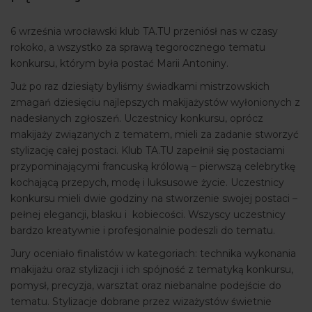
ARTYKUŁY
6 września wrocławski klub TA.TU przeniósł nas w czasy
WYDARZENIA
rokoko, a wszystko za sprawą tegorocznego tematu
konkursu, którym była postać Marii Antoniny.
Już po raz dziesiąty byliśmy świadkami mistrzowskich
zmagań dziesięciu najlepszych makijażystów wyłonionych z
nadesłanych zgłoszeń. Uczestnicy konkursu, oprócz
makijaży związanych z tematem, mieli za zadanie stworzyć
stylizację całej postaci. Klub TA.TU zapełnił się postaciami
przypominającymi francuską królową – pierwszą celebrytkę
kochającą przepych, modę i luksusowe życie. Uczestnicy
konkursu mieli dwie godziny na stworzenie swojej postaci –
pełnej elegancji, blasku i kobiecości. Wszyscy uczestnicy
bardzo kreatywnie i profesjonalnie podeszli do tematu.
Jury oceniało finalistów w kategoriach: technika wykonania
makijażu oraz stylizacji i ich spójność z tematyką konkursu,
pomysł, precyzja, warsztat oraz niebanalne podejście do
tematu. Stylizacje dobrane przez wizażystów świetnie