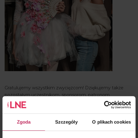
Gratulujemy wszystkim zwycięzcom! Dziękujemy także
pozostałym uczestnikom, sponsorom, patronom
medialnym oraz gościom, którzy spędzili ten wieczór
razem z nami.
Zgoda
Szczegóły
O plikach cookies