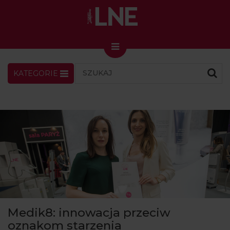
KATEGORIE
LNENEWS
KONTAKT
ZALOGUJ
SKLEP
KONGRES I TARGI
Skin Master w Warszawie
49. edycja w Krakowie
VIDEO
PODCAST
MAGAZYN
Medik8: innowacja przeciw
O NAS
oznakom starzenia
PRENUMERATA