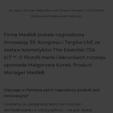
ARTYKUŁY
Na zdjęciu od lewej: Małgorzata Kurek (Product Manager) i Iwona Psutka-
Wojtkowiak (Przedstawiciel Medyczny).
WYDARZENIA
Firma Medik8 została nagrodzona
Innowacją 39. Kongresu i Targów LNE za
zestaw kosmetyków The Essential CSA
KIT™. O filozofii marki i kierunkach rozwoju
opowiada Małgorzata Kurek, Product
Manager Medik8.
Dlaczego w Państwa opinii nagrodzony produkt jest
innowacyjny?
Uważamy że, pielęgnacja skóry nie musi być
skomplikowana i w rzeczywistości – nie jest. Nasze