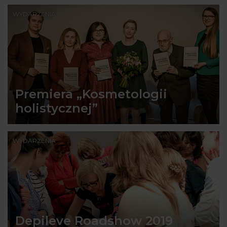
WYDARZENIA
Premiera „Kosmetologii
holistycznej”
WYDARZENIA
Depileve Roadshow 2019