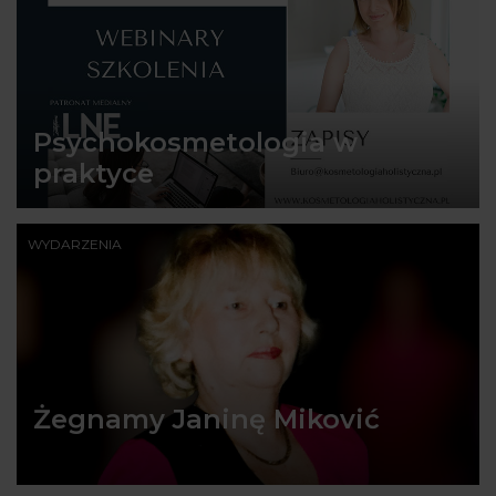
Psychokosmetologia w
praktyce
WYDARZENIA
Żegnamy Janinę Miković