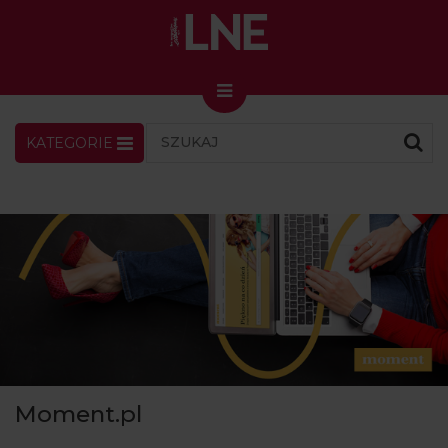
KATEGORIE
LNENEWS
KONTAKT
ZALOGUJ
SKLEP
KONGRES I TARGI
Skin Master w Warszawie
49. edycja w Krakowie
VIDEO
PODCAST
MAGAZYN
Moment.pl
O NAS
PRENUMERATA