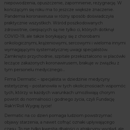
niepowodzenia, opuszczenie, zapomnienie, rezygnację. W
kończącym się roku ma to jeszcze większe znaczenie.
Pandemia koronawirusa w różny sposób doświadczyła
praktycznie wszystkich. Wśród poszkodowanych
zdrowotnie, cierpiących są nie tylko ci, których dotknął
COVID-19, ale także borykający się z chorobami
onkologicznymi, krążeniowymi, sercowymi i wieloma innymi
wymagającymi systematycznej uwagi specjalistów.
Zamknięto przychodnie, szpitale przekształcono w placówki
leczące zakażonych koronawirusem, brakuje w związku z
tym personelu medycznego...
Firma Dermatic – specjalista w dziedzinie medycyny
estetycznej – postanowiła w tych okolicznościach wspomóc
tych, którzy w każdych warunkach umożliwiają chorym
powrót do normalności i godnego życia, czyli Fundację
Rak'n'Roll Wygraj życie!
Dermatic na co dzień pomaga ludziom powstrzymać
objawy starzenia, a nawet cofnąć oznaki upływającego
czasu. To nie tylko kwestia dbałości o atrakcyjny wygląd, ale