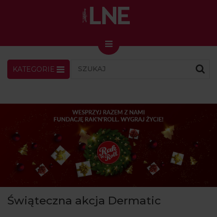
KATEGORIE
LNENEWS
KONTAKT
ZALOGUJ
SKLEP
KONGRES I TARGI
Skin Master w Warszawie
49. edycja w Krakowie
VIDEO
PODCAST
MAGAZYN
Świąteczna akcja Dermatic
O NAS
PRENUMERATA