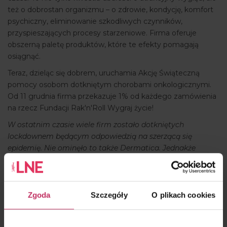
też o dobrostan organizmu – o zdrowie, kondycję, komfort
psychiczny, eliminowanie szkodliwych czynników,
przyspieszających procesy starzeniowe. Firma oferuje
obszerną paletę produktów, które te efekty pomagają
osiągnąć.
Teraz, dzieląc się dobrem, uruchamia Akcję Świąteczną
pomocy osobom dotkniętym chorobami onkologicznymi.
Od 11 grudnia firma przekazuje 1% od każdego zamówienia
na rzecz Fundacji Rak'n'Roll Wygraj życie!
W ostatnim czasie wiele firm zostało dotkniętych
lockdownem będącym odpowiedzią na szerzącą się
epidemię. Nie ominęło to także Dermatica. Jednakże
elastyczność w działaniu i szukanie alternatywnych
rozwiązań pozwoliły nam wyjść z tego trudnego okresu
obronną ręką. Nie zapominamy jednak o tych, których los
doświadczył szczególnie. W czasie pandemii połączmy
Zgoda
Szczegóły
O plikach cookies
wspólne działania, bo zbiorowa solidarność ma wyjątkową
wagę
– mówi
Tomasz Pawelczak
, współwłaściciel firmy. –