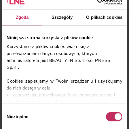
Zgoda
Szczegóły
O plikach cookies
Niniejsza strona korzysta z plików cookie
Korzystanie z plików cookies wiąże się z
przetwarzaniem danych osobowych, których
administratorem jest BEAUTY IN Sp. z o.o. PRESS
Sp.K..
Cookies zapisujemy w Twoim urządzeniu i uzyskujemy
do nich dostęp w celu:
zapewnienia prawidłowego funkcjonowania strony i
świadczenia naszych usług;
dopasowania serwisu do Twoich preferencji,
Wybór
analizy zachowań użytkowników w celu ich lepszego
Niezbędne
zgody
zrozumienia i optymalizacji serwisu.