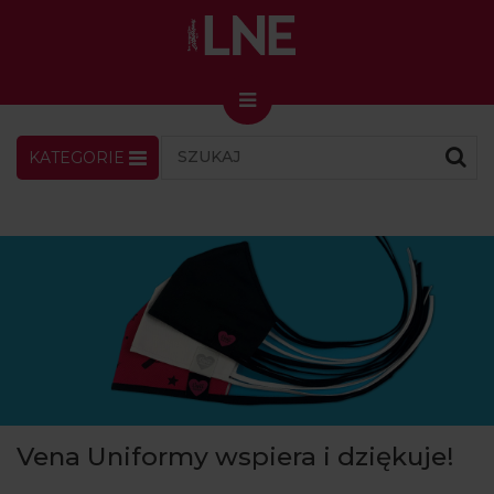
KATEGORIE
LNENEWS
KONTAKT
ZALOGUJ
SKLEP
KONGRES I TARGI
Skin Master w Warszawie
49. edycja w Krakowie
VIDEO
PODCAST
MAGAZYN
Vena Uniformy wspiera i dziękuje!
O NAS
PRENUMERATA