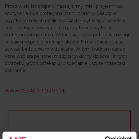
Przez wiele lat eksperci naszej firmy mieli przyjemność
ARTYKUŁY
spotykania się z profesjonalistami z branży beauty w
wyjątkowo miłych okolicznościach - wybierając wspólnie
WYDARZENIA
idealnie dopasowany uniform, czy twarzowy kolor
profesjonalnego stroju. Wsłuchując się w potrzeby i uwagi.
To dzięki wsparciu profesjonalistów firma istnieje i za to
zawsze będzie Wam wdzięczna. W tym trudnym czasie
Vena wspiera personel medyczny, domy dziecka i innych
potrzebujących przekazując specjalnie uszyte maseczki
ochronne.
WWW.VENAUNIFORMY.PL