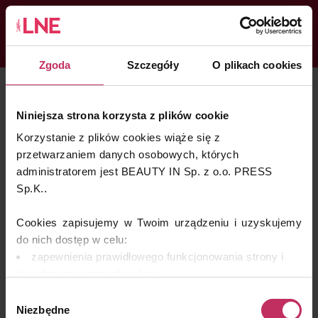
Zgoda
Szczegóły
O plikach cookies
KATEGORIE
LNENEWS
KONTAKT
ZALOGUJ
SKLEP
Niniejsza strona korzysta z plików cookie
ARTYKUŁY
Korzystanie z plików cookies wiąże się z
KONGRES I TARGI
przetwarzaniem danych osobowych, których
administratorem jest BEAUTY IN Sp. z o.o. PRESS
Skin Master w Warszawie
Sp.K..
49. edycja w Krakowie
VIDEO
Cookies zapisujemy w Twoim urządzeniu i uzyskujemy
do nich dostęp w celu:
PODCAST
zapewnienia prawidłowego funkcjonowania strony i
MAGAZYN
świadczenia naszych usług;
dopasowania serwisu do Twoich preferencji,
O NAS
Wybór
analizy zachowań użytkowników w celu ich lepszego
Niezbędne
zgody
PRENUMERATA