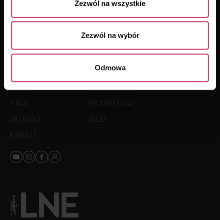
Zezwól na wszystkie
SKONTAKTUJ
SIĘ Z NAMI
Zezwól na wybór
HOME
KONGRES I TARGI
Odmowa
51. KONGRES LNE
LNE WAWA
VIDEO
MAGAZYN LNE
O NAS
PRENUMERATA
ARTYKUŁY
SKLEP
KONTAKT