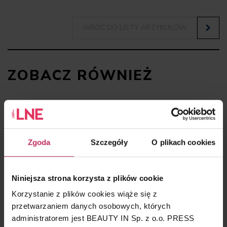
WRÓĆ DO LISTY ARTYKUŁÓW
ZOBACZ RÓWNIEŻ
WARSZTAT EKSPERTA
Bez ryzyka – zabiegi regulacyjne i wyciszające
zamiast agresywnej przebudowy skóry
Zgoda
Szczegóły
O plikach cookies
Niniejsza strona korzysta z plików cookie
LIFTING BIZNESU
Korzystanie z plików cookies wiąże się z
Moc zapisów, pusta kieszeń, czyli rentowność
gabinetu pod kontrolą
przetwarzaniem danych osobowych, których
administratorem jest BEAUTY IN Sp. z o.o. PRESS