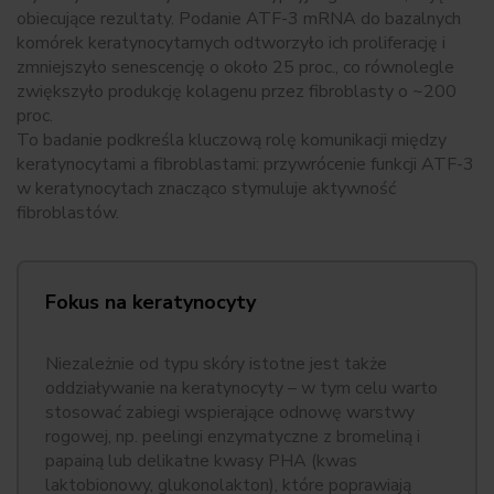
obiecujące rezultaty. Podanie ATF-3 mRNA do bazalnych
komórek keratynocytarnych odtworzyło ich proliferację i
zmniejszyło senescencję o około 25 proc., co równolegle
zwiększyło produkcję kolagenu przez fibroblasty o ~200
proc.
To badanie podkreśla kluczową rolę komunikacji między
keratynocytami a fibroblastami: przywrócenie funkcji ATF-3
w keratynocytach znacząco stymuluje aktywność
fibroblastów.
Fokus na keratynocyty
Niezależnie od typu skóry istotne jest także
oddziaływanie na keratynocyty – w tym celu warto
stosować zabiegi wspierające odnowę warstwy
rogowej, np. peelingi enzymatyczne z bromeliną i
papainą lub delikatne kwasy PHA (kwas
laktobionowy, glukonolakton), które poprawiają