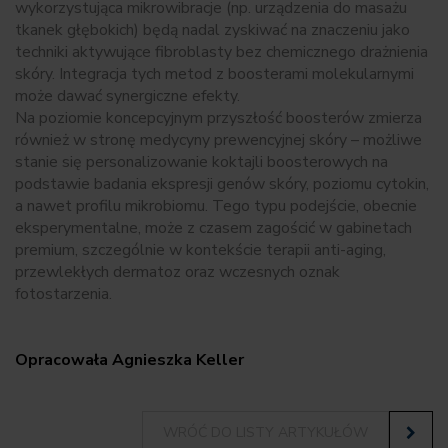
wykorzystująca mikrowibracje (np. urządzenia do masażu
tkanek głębokich) będą nadal zyskiwać na znaczeniu jako
techniki aktywujące fibroblasty bez chemicznego drażnienia
skóry. Integracja tych metod z boosterami molekularnymi
może dawać synergiczne efekty.
Na poziomie koncepcyjnym przyszłość boosterów zmierza
również w stronę medycyny prewencyjnej skóry – możliwe
stanie się personalizowanie koktajli boosterowych na
podstawie badania ekspresji genów skóry, poziomu cytokin,
a nawet profilu mikrobiomu. Tego typu podejście, obecnie
eksperymentalne, może z czasem zagościć w gabinetach
premium, szczególnie w kontekście terapii anti-aging,
przewlekłych dermatoz oraz wczesnych oznak
fotostarzenia.
Opracowała Agnieszka Keller
WRÓĆ DO LISTY ARTYKUŁÓW