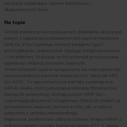
narzędzia wspierające zdrowie komórkowe i
długowieczność skóry.
Na topie
Wśród chemiczno-biomolekularnych składników aktywnych
jednym z najbardziej przebadanych jest peptyd miedziowy
GHK-Cu, który stymuluje syntezę kolagenu typu I i
proteoglikanów, jednocześnie regulując metalloproteinazy
– i ich inhibitory. Wykazuje on też potencjał przyspieszania
gojenia ran i redukcji procesów zapalnych.
Hitem ostatnich czasów są egzosomy lub małe pęcherzyki
mezenchymalnych komórek macierzystych, takich jak MSC
czy ADSC. Te egzosomatyczne koktajle zawierają m.in.
mRNA i białka, które pobudzają proliferację fibroblastów,
hamują ich senescencję, obniżają poziom MMP-ów i
wspomagają aktywność kolagenową. Efekty ich działań są
potwierdzone naukowo zarówno in vitro, jak i u ludzi w
połączeniu z techniką microneedlingu.
Najnowsze, przełomowe odkrycie stanowi terapia mRNA z
wykorzystaniem czynnika transkrypcyjnego ATF-3, dająca