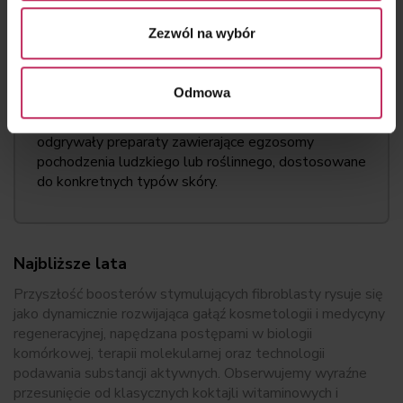
wykorzystaniem egzosomów o profilu
immunomodulującym, które wspierają naprawę skóry bez
Zezwól na wybór
pobudzania nadmiernej angiogenezy.
Odmowa
W najbliższych latach coraz większą rolę będą
odgrywały preparaty zawierające egzosomy
pochodzenia ludzkiego lub roślinnego, dostosowane
do konkretnych typów skóry.
Najbliższe lata
Przyszłość boosterów stymulujących fibroblasty rysuje się
jako dynamicznie rozwijająca gałąź kosmetologii i medycyny
regeneracyjnej, napędzana postępami w biologii
komórkowej, terapii molekularnej oraz technologii
podawania substancji aktywnych. Obserwujemy wyraźne
przesunięcie od klasycznych koktajli witaminowych i