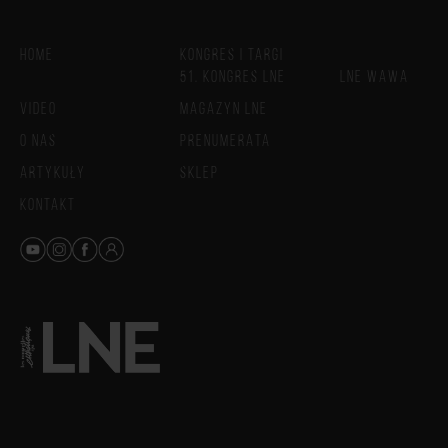
HOME
KONGRES I TARGI
51. KONGRES LNE
LNE WAWA
VIDEO
MAGAZYN LNE
O NAS
PRENUMERATA
ARTYKUŁY
SKLEP
KONTAKT