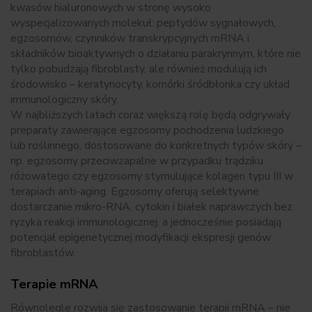
kwasów hialuronowych w stronę wysoko
wyspecjalizowanych molekuł: peptydów sygnałowych,
egzosomów, czynników transkrypcyjnych mRNA i
składników bioaktywnych o działaniu parakrynnym, które nie
tylko pobudzają fibroblasty, ale również modulują ich
środowisko – keratynocyty, komórki śródbłonka czy układ
immunologiczny skóry.
W najbliższych latach coraz większą rolę będą odgrywały
preparaty zawierające egzosomy pochodzenia ludzkiego
lub roślinnego, dostosowane do konkretnych typów skóry –
np. egzosomy przeciwzapalne w przypadku trądziku
różowatego czy egzosomy stymulujące kolagen typu III w
terapiach anti-aging. Egzosomy oferują selektywne
dostarczanie mikro-RNA, cytokin i białek naprawczych bez
ryzyka reakcji immunologicznej, a jednocześnie posiadają
potencjał epigenetycznej modyfikacji ekspresji genów
fibroblastów.
Terapie mRNA
Równolegle rozwija się zastosowanie terapii mRNA – nie