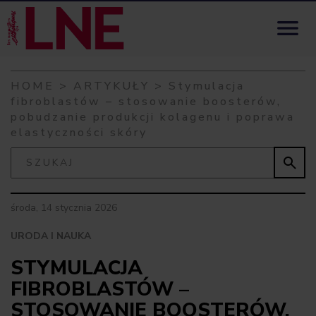
Skip to content

HOME
>
ARTYKUŁY
>
Stymulacja
fibroblastów – stosowanie boosterów,
pobudzanie produkcji kolagenu i poprawa
elastyczności skóry

środa, 14 stycznia 2026
URODA I NAUKA
STYMULACJA
FIBROBLASTÓW –
STOSOWANIE BOOSTERÓW,