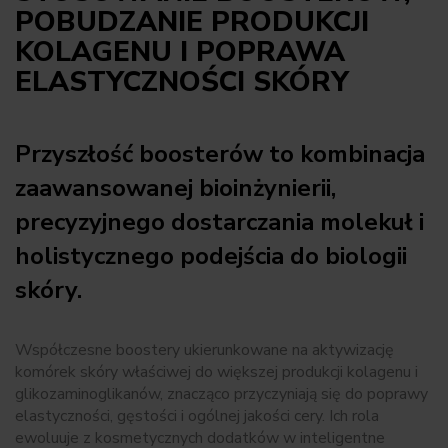
POBUDZANIE PRODUKCJI
KOLAGENU I POPRAWA
ELASTYCZNOŚCI SKÓRY
Przyszłość boosterów to kombinacja
zaawansowanej bioinżynierii,
precyzyjnego dostarczania molekuł i
holistycznego podejścia do biologii
skóry.
Współczesne boostery ukierunkowane na aktywizację
komórek skóry właściwej do większej produkcji kolagenu i
glikozaminoglikanów, znacząco przyczyniają się do poprawy
elastyczności, gęstości i ogólnej jakości cery. Ich rola
ewoluuje z kosmetycznych dodatków w inteligentne