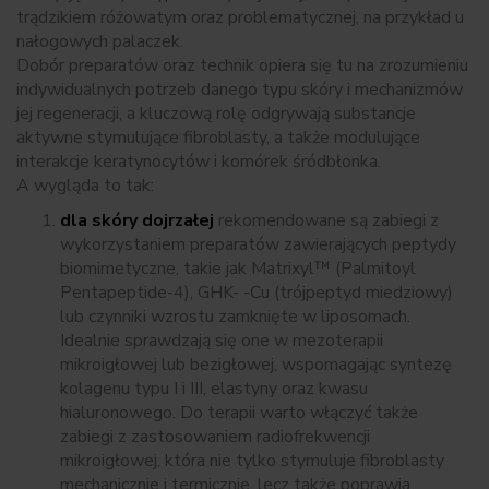
trądzikiem różowatym oraz problematycznej, na przykład u
nałogowych palaczek.
Dobór preparatów oraz technik opiera się tu na zrozumieniu
indywidualnych potrzeb danego typu skóry i mechanizmów
jej regeneracji, a kluczową rolę odgrywają substancje
aktywne stymulujące fibroblasty, a także modulujące
interakcje keratynocytów i komórek śródbłonka.
A wygląda to tak:
dla skóry dojrzałej
rekomendowane są zabiegi z
wykorzystaniem preparatów zawierających peptydy
biomimetyczne, takie jak Matrixyl™ (Palmitoyl
Pentapeptide-4), GHK- -Cu (trójpeptyd miedziowy)
lub czynniki wzrostu zamknięte w liposomach.
Idealnie sprawdzają się one w mezoterapii
mikroigłowej lub bezigłowej, wspomagając syntezę
kolagenu typu I i III, elastyny oraz kwasu
hialuronowego. Do terapii warto włączyć także
zabiegi z zastosowaniem radiofrekwencji
mikroigłowej, która nie tylko stymuluje fibroblasty
mechanicznie i termicznie, lecz także poprawia