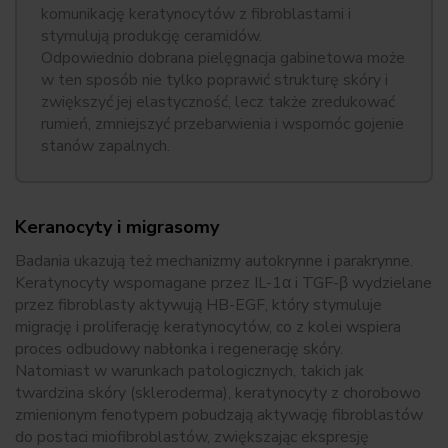
komunikację keratynocytów z fibroblastami i
stymulują produkcję ceramidów.
Odpowiednio dobrana pielęgnacja gabinetowa może
w ten sposób nie tylko poprawić strukturę skóry i
zwiększyć jej elastyczność, lecz także zredukować
rumień, zmniejszyć przebarwienia i wspomóc gojenie
stanów zapalnych.
Keranocyty i migrasomy
Badania ukazują też mechanizmy autokrynne i parakrynne.
Keratynocyty wspomagane przez IL-1α i TGF-β wydzielane
przez fibroblasty aktywują HB-EGF, który stymuluje
migrację i proliferację keratynocytów, co z kolei wspiera
proces odbudowy nabłonka i regenerację skóry.
Natomiast w warunkach patologicznych, takich jak
twardzina skóry (skleroderma), keratynocyty z chorobowo
zmienionym fenotypem pobudzają aktywację fibroblastów
do postaci miofibroblastów, zwiększając ekspresję