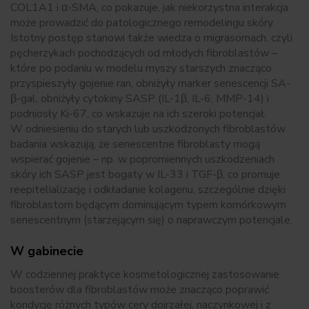
COL1A1 i α-SMA, co pokazuje, jak niekorzystna interakcja
może prowadzić do patologicznego remodelingu skóry.
Istotny postęp stanowi także wiedza o migrasomach, czyli
pęcherzykach pochodzących od młodych fibroblastów –
które po podaniu w modelu myszy starszych znacząco
przyspieszyły gojenie ran, obniżyły marker senescencji SA-
β-gal, obniżyły cytokiny SASP (IL-1β, IL-6, MMP-14) i
podniosły Ki-67, co wskazuje na ich szeroki potencjał.
W odniesieniu do starych lub uszkodzonych fibroblastów
badania wskazują, że senescentne fibroblasty mogą
wspierać gojenie – np. w popromiennych uszkodzeniach
skóry ich SASP jest bogaty w IL-33 i TGF-β, co promuje
reepitelializację i odkładanie kolagenu, szczególnie dzięki
fibroblastom będącym dominującym typem komórkowym
senescentnym (starzejącym się) o naprawczym potencjale.
W gabinecie
W codziennej praktyce kosmetologicznej zastosowanie
boosterów dla fibroblastów może znacząco poprawić
kondycję różnych typów cery dojrzałej, naczynkowej i z