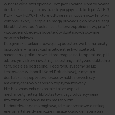
w kontekście szczepionek, lecz jako lokalne, kontrolowane
dostarczanie czynników transkrypcyjnych, takich jak ATF-3,
KLF-4 czy FOXC-1, które odtwarzają młodzieńczy fenotyp
komórek skóry. Terapie te mogą prowadzić do rewitalizacji
fibroblastów „od środka”, co stanowi zupełnie nową jakość
względem obecnych boosterów działających głównie
powierzchniowo.
Kolejnym kierunkiem rozwoju są boosterowe biomateriały
biozgodne – na przykład inteligentne hydrożele lub
nanonośniki polimerowe, które reagują na temperaturę, pH
lub enzymy skóry i uwalniają substancje aktywne dokładnie
tam, gdzie są potrzebne. Tego typu systemy są już
testowane w Japonii i Korei Południowej, z myślą o
dostarczaniu peptydów, kwasów nukleinowych czy
antyoksydantów w sposób zoptymalizowany.
Nie bez znaczenia pozostaje także aspekt
mechanostymulacji fibroblastów, czyli oddziaływania
fizycznymi bodźcami na ich metabolizm.
Radiofrekwencja mikroigłowa, fale uderzeniowe o niskiej
energii, a także dynamiczne masaże głębokie i aparatura