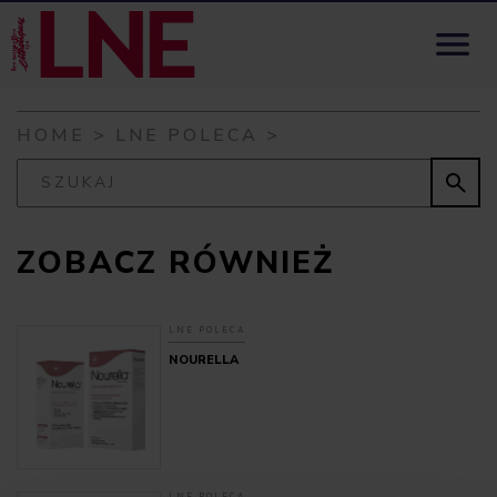
Skip to content

HOME
>
LNE POLECA
>

ZOBACZ RÓWNIEŻ
LNE POLECA
NOURELLA
LNE POLECA