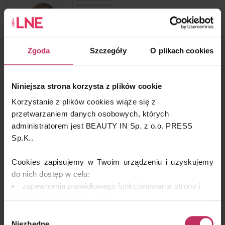
ALL IN SKIN
Zgoda
Szczegóły
O plikach cookies
LNE POLECA
Niniejsza strona korzysta z plików cookie
ANUA
Korzystanie z plików cookies wiąże się z
przetwarzaniem danych osobowych, których
administratorem jest BEAUTY IN Sp. z o.o. PRESS
Sp.K..
LNE POLECA
Cookies zapisujemy w Twoim urządzeniu i uzyskujemy
BTL AESTHETICS
do nich dostęp w celu:
zapewnienia prawidłowego funkcjonowania strony i
świadczenia naszych usług;
dopasowania serwisu do Twoich preferencji,
Wybór
analizy zachowań użytkowników w celu ich lepszego
Niezbędne