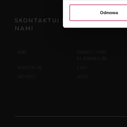
Odmowa
SKONTAKTUJ SIĘ Z
NAMI
HOME
KONGRES I TARGI
51. KONGRES LNE
MAGAZYN LNE
O NAS
ARTYKUŁY
SKLEP