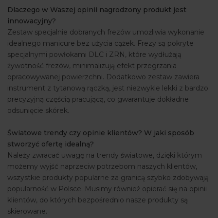
Dlaczego w Waszej opinii nagrodzony produkt jest
ARTYKUŁY
innowacyjny?
Zestaw specjalnie dobranych frezów umożliwia wykonanie
WYDARZENIA
idealnego manicure bez użycia cążek. Frezy są pokryte
specjalnymi powłokami DLC i ZRN, które wydłużają
żywotność frezów, minimalizują efekt przegrzania
opracowywanej powierzchni. Dodatkowo zestaw zawiera
instrument z tytanową rączką, jest niezwykle lekki z bardzo
precyzyjną częścią pracującą, co gwarantuje dokładne
odsunięcie skórek.
Światowe trendy czy opinie klientów? W jaki sposób
stworzyć ofertę idealną?
Należy zwracać uwagę na trendy światowe, dzięki którym
możemy wyjść naprzeciw potrzebom naszych klientów,
wszystkie produkty popularne za granicą szybko zdobywają
popularność w Polsce. Musimy również opierać się na opinii
klientów, do których bezpośrednio nasze produkty są
skierowane.