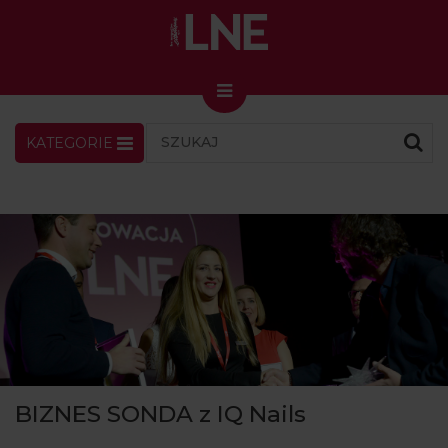
KATEGORIE
LNENEWS
KONTAKT
ZALOGUJ
SKLEP
KONGRES I TARGI
Skin Master w Warszawie
49. edycja w Krakowie
VIDEO
PODCAST
MAGAZYN
BIZNES SONDA z IQ Nails
O NAS
PRENUMERATA