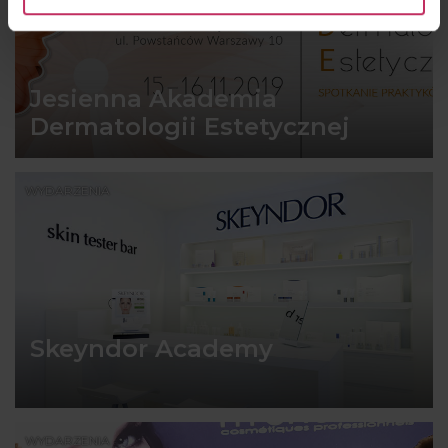
Jesienna Akademia
Dermatologii Estetycznej
WYDARZENIA
Skeyndor Academy
WYDARZENIA