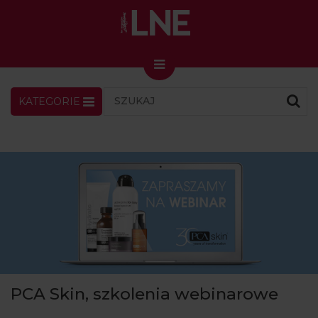
KATEGORIE
LNENEWS
KONTAKT
ZALOGUJ
SKLEP
KONGRES I TARGI
Skin Master w Warszawie
49. edycja w Krakowie
VIDEO
PODCAST
MAGAZYN
PCA Skin, szkolenia webinarowe
O NAS
PRENUMERATA