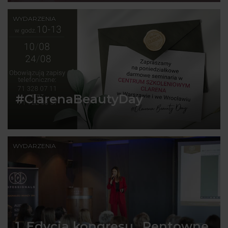
WYDARZENIA
#ClarenaBeautyDay
WYDARZENIA
1. Edycja kongresu „Rentowne