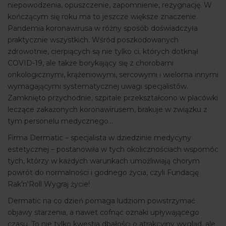
niepowodzenia, opuszczenie, zapomnienie, rezygnację. W
kończącym się roku ma to jeszcze większe znaczenie.
Pandemia koronawirusa w różny sposób doświadczyła
praktycznie wszystkich. Wśród poszkodowanych
zdrowotnie, cierpiących są nie tylko ci, których dotknął
COVID-19, ale także borykający się z chorobami
onkologicznymi, krążeniowymi, sercowymi i wieloma innymi
wymagającymi systematycznej uwagi specjalistów.
Zamknięto przychodnie, szpitale przekształcono w placówki
leczące zakażonych koronawirusem, brakuje w związku z
tym personelu medycznego...
Firma Dermatic – specjalista w dziedzinie medycyny
estetycznej – postanowiła w tych okolicznościach wspomóc
tych, którzy w każdych warunkach umożliwiają chorym
powrót do normalności i godnego życia, czyli Fundację
Rak'n'Roll Wygraj życie!
Dermatic na co dzień pomaga ludziom powstrzymać
objawy starzenia, a nawet cofnąć oznaki upływającego
czasu. To nie tylko kwestia dbałości o atrakcyjny wygląd, ale