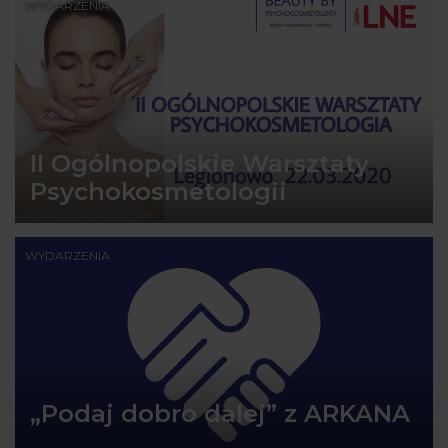
WYDARZENIA
II Ogólnopolskie Warsztaty
Psychokosmetologii
WYDARZENIA
„Podaj dobro dalej” z ARKANA