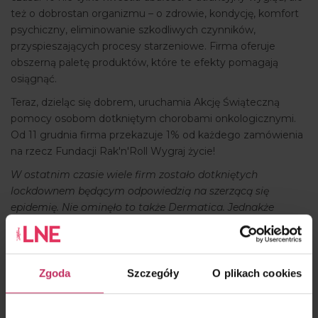
też o dobrostan organizmu – o zdrowie, kondycję, komfort
psychiczny, eliminowanie szkodliwych czynników,
przyspieszających procesy starzeniowe. Firma oferuje
obszerną paletę produktów, które te efekty pomagają
osiągnąć.
Teraz, dzieląc się dobrem, uruchamia Akcję Świąteczną
pomocy osobom dotkniętym chorobami onkologicznymi.
Od 11 grudnia firma przekazuje 1% od każdego zamówienia
na rzecz Fundacji Rak'n'Roll Wygraj życie!
W ostatnim czasie wiele firm zostało dotkniętych
lockdownem będącym odpowiedzią na szerzącą się
epidemię. Nie ominęło to także Dermatica. Jednakże
elastyczność w działaniu i szukanie alternatywnych
rozwiązań pozwoliły nam wyjść z tego trudnego okresu
obronną ręką. Nie zapominamy jednak o tych, których los
doświadczył szczególnie. W czasie pandemii połączmy
Zgoda
Szczegóły
O plikach cookies
wspólne działania, bo zbiorowa solidarność ma wyjątkową
wagę
– mówi
Tomasz Pawelczak
, współwłaściciel firmy. –