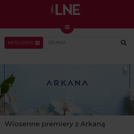
KATEGORIE
LNENEWS
KONTAKT
ZALOGUJ
SKLEP
KONGRES I TARGI
Skin Master w Warszawie
49. edycja w Krakowie
VIDEO
PODCAST
MAGAZYN
Wiosenne premiery z Arkaną
O NAS
PRENUMERATA