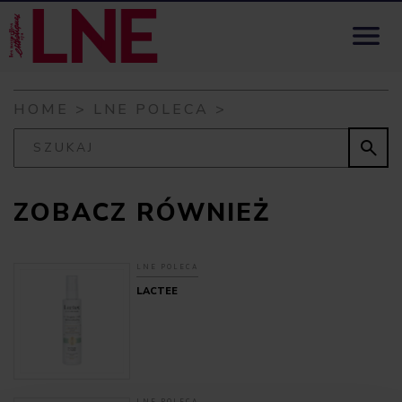
Skip to content

HOME
>
LNE POLECA
>

ZOBACZ RÓWNIEŻ
LNE POLECA
LACTEE
LNE POLECA