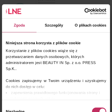
ANUA
Zgoda
Szczegóły
O plikach cookies
LNE POLECA
Niniejsza strona korzysta z plików cookie
NOURELLA
Korzystanie z plików cookies wiąże się z
przetwarzaniem danych osobowych, których
administratorem jest BEAUTY IN Sp. z o.o. PRESS
Sp.K..
LNE POLECA
Cookies zapisujemy w Twoim urządzeniu i uzyskujemy
BTL AESTHETICS
do nich dostęp w celu:
zapewnienia prawidłowego funkcjonowania strony i
świadczenia naszych usług;
dopasowania serwisu do Twoich preferencji,
Wybór
analizy zachowań użytkowników w celu ich lepszego
Niezbędne