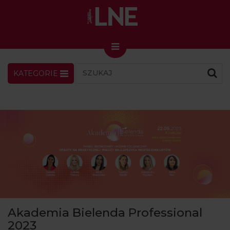
KATEGORIE
LNENEWS
KONTAKT
ZALOGUJ
SKLEP
KONGRES I TARGI
Skin Master w Warszawie
49. edycja w Krakowie
VIDEO
PODCAST
MAGAZYN
Akademia Bielenda Professional
O NAS
2023
PRENUMERATA