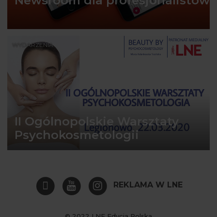
Newsroom dla profesjonalistów
WYDARZENIA
II Ogólnopolskie Warsztaty
Psychokosmetologii
REKLAMA W LNE
© 2022 LNE Edycja Polska