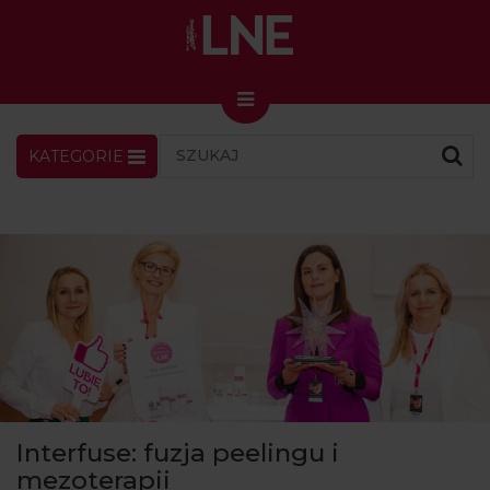
KATEGORIE
LNENEWS
KONTAKT
ZALOGUJ
SKLEP
KONGRES I TARGI
Skin Master w Warszawie
49. edycja w Krakowie
VIDEO
PODCAST
MAGAZYN
Interfuse: fuzja peelingu i
O NAS
mezoterapii
PRENUMERATA