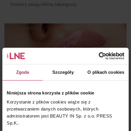
Poszerz swoją ofertę zabiegową
MEDICAL BEAUTY
Zgoda
Szczegóły
O plikach cookies
Niniejsza strona korzysta z plików cookie
Klucz do młodości
Korzystanie z plików cookies wiąże się z
przetwarzaniem danych osobowych, których
administratorem jest BEAUTY IN Sp. z o.o. PRESS
Pełne, duże usta przyciągają wzrok i są
Sp.K..
najpiękniejszym elementem twarzy