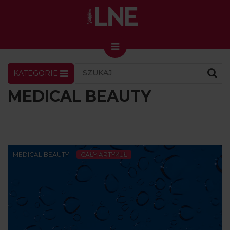
KATEGORIE
LNENEWS
KONTAKT
ZALOGUJ
SKLEP
MEDICAL BEAUTY
KONGRES I TARGI
Skin Master w Warszawie
49. edycja w Krakowie
MEDICAL BEAUTY
CAŁY ARTYKUŁ
VIDEO
PODCAST
MAGAZYN
O NAS
PRENUMERATA