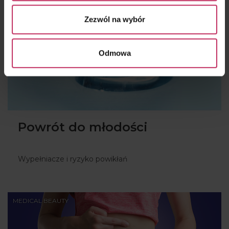
Zezwól na wybór
Odmowa
Powrót do młodości
Wypełniacze i ryzyko powikłań
MEDICAL BEAUTY