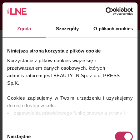
Zgoda
Szczegóły
O plikach cookies
KATEGORIE
LNENEWS
KONTAKT
ZALOGUJ
SKLEP
Niniejsza strona korzysta z plików cookie
PIELĘGNACJA-OLD
Korzystanie z plików cookies wiąże się z
KONGRES I TARGI
przetwarzaniem danych osobowych, których
administratorem jest BEAUTY IN Sp. z o.o. PRESS
Skin Master w Warszawie
Sp.K..
49. edycja w Krakowie
VIDEO
Cookies zapisujemy w Twoim urządzeniu i uzyskujemy
do nich dostęp w celu:
PODCAST
zapewnienia prawidłowego funkcjonowania strony i
MAGAZYN
świadczenia naszych usług;
dopasowania serwisu do Twoich preferencji,
O NAS
Wybór
analizy zachowań użytkowników w celu ich lepszego
Niezbędne
zgody
PRENUMERATA