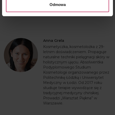
Odmowa
SPRAWDŹ
Anna Grela
Kosmetyczka, kosmetolożka z 29-
letnim doświadczeniem. Propaguje
naturalne techniki pielęgnacji skóry w
holistycznym ujęciu. Absolwentka
Podyplomowego Studium
Kosmetologii organizowanego przez
Politechnikę Łódzką i Uniwersytet
Medyczny w Łodzi. Od 2017 roku
studiuje terapie wywodzące się z
tradycyjnej medycyny chińskiej.
Prowadzi „Warsztat Piękna” w
Warszawie.