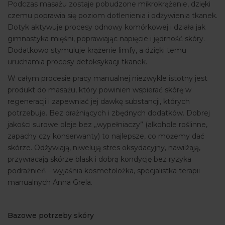
Podczas masażu zostaje pobudzone mikrokrążenie, dzięki
czemu poprawia się poziom dotlenienia i odżywienia tkanek.
Dotyk aktywuje procesy odnowy komórkowej i działa jak
gimnastyka mięśni, poprawiając napięcie i jędrność skóry.
Dodatkowo stymuluje krążenie limfy, a dzięki temu
uruchamia procesy detoksykacji tkanek.
W całym procesie pracy manualnej niezwykle istotny jest
produkt do masażu, który powinien wspierać skórę w
regeneracji i zapewniać jej dawkę substancji, których
potrzebuje. Bez drażniących i zbędnych dodatków. Dobrej
jakości surowe oleje bez „wypełniaczy” (alkohole roślinne,
zapachy czy konserwanty) to najlepsze, co możemy dać
skórze. Odżywiają, niwelują stres oksydacyjny, nawilżają,
przywracają skórze blask i dobrą kondycję bez ryzyka
podrażnień – wyjaśnia kosmetolożka, specjalistka terapii
manualnych Anna Grela.
Bazowe potrzeby skóry