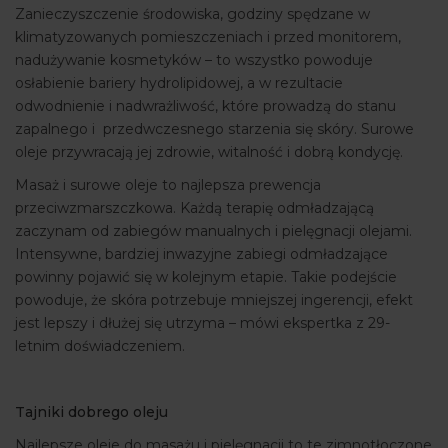
Zanieczyszczenie środowiska, godziny spędzane w
klimatyzowanych pomieszczeniach i przed monitorem,
nadużywanie kosmetyków – to wszystko powoduje
osłabienie bariery hydrolipidowej, a w rezultacie
odwodnienie i nadwrażliwość, które prowadzą do stanu
zapalnego i przedwczesnego starzenia się skóry. Surowe
oleje przywracają jej zdrowie, witalność i dobrą kondycję.
Masaż i surowe oleje to najlepsza prewencja
przeciwzmarszczkowa. Każdą terapię odmładzającą
zaczynam od zabiegów manualnych i pielęgnacji olejami.
Intensywne, bardziej inwazyjne zabiegi odmładzające
powinny pojawić się w kolejnym etapie. Takie podejście
powoduje, że skóra potrzebuje mniejszej ingerencji, efekt
jest lepszy i dłużej się utrzyma – mówi ekspertka z 29-
letnim doświadczeniem.
Tajniki dobrego oleju
Najlepsze oleje do masażu i pielęgnacji to te zimnotłoczone