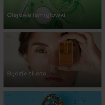
Olejowe łamigłówki
BIO
Będzie tłusto
BIO