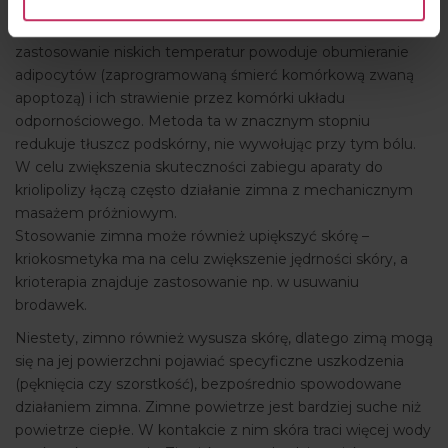
skórze. Jest to możliwe dzięki temu, że adipocyty są
bardziej wrażliwe na schłodzenie niż inne komórki skóry –
zastosowanie niskich temperatur powoduje obumieranie
adipocytów (zaprogramowaną śmierć komórkową zwaną
apoptozą) i ich strawienie przez komórki układu
odpornościowego. Metoda ta w znacznym stopniu
redukuje tłuszcz podskórny, nie wywołując przy tym bólu.
W celu zwiększenia skuteczności zabiegu aparaty do
kriolipolizy łączą często działanie zimna z mechanicznym
masażem próżniowym.
Stosowanie zimna może również upiększyć skórę –
kriokosmetyka ma na celu zwiększenie jędrności skóry, a
krioterapia znajduje zastosowanie np. w usuwaniu
brodawek.
Niestety, zimno również wysusza skórę, dlatego zimą mogą
się na jej powierzchni pojawiać specyficzne uszkodzenia
(pęknięcia czy szorstkość), bezpośrednio spowodowane
działaniem zimna. Zimne powietrze jest bardziej suche niż
powietrze ciepłe. W kontakcie z nim skóra traci więcej wody