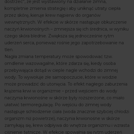
dostrzec”, że jest wystawiony na działanie zimna,
kompletnie zmienia strategię i aby uniknąć utraty ciepła
przez skórę, kieruje krew najpierw do organów
wewnętrznych. W efekcie w skórze następuje obkurczenie
naczyń krwionośnych – zmniejsza się ich średnica, w wyniku
czego skóra blednie. Zwiększa się jednocześnie rytm
uderzeń serca, ponieważ rośnie jego zapotrzebowanie na
tlen.
Nagła zmiana temperatury może spowodować tzw.
omdlenie wazowagalne, które zdarza się, kiedy osoba
przebywająca dotąd w cieple nagle wchodzi do zimnej
wody. To wywołuje złe samopoczucie, które w wodzie
może prowadzić do utonięcia. To efekt nagłego zaburzenia
krążenia krwi w organizmie – przed wejściem do wody
naczynia krwionośne w skórze były rozszerzone, co miało
ułatwić termoregulację. Po wejściu do zimnej wody
następuje schłodzenie ciała (woda znacznie szybciej chłodzi
organizm niż powietrze), naczynia krwionośne w skórze
zamykają się, krew odpływa do wnętrza organizmu i wzrasta
ciśnienie tętnicze. W efekcie spowalnia się rytm uderzeń