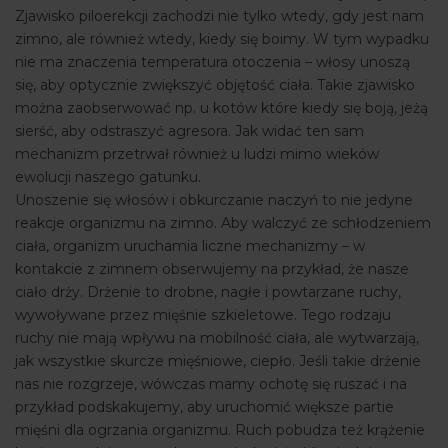
Zjawisko piloerekcji zachodzi nie tylko wtedy, gdy jest nam
zimno, ale również wtedy, kiedy się boimy. W tym wypadku
nie ma znaczenia temperatura otoczenia – włosy unoszą
się, aby optycznie zwiększyć objętość ciała. Takie zjawisko
można zaobserwować np. u kotów które kiedy się boją, jeżą
sierść, aby odstraszyć agresora. Jak widać ten sam
mechanizm przetrwał również u ludzi mimo wieków
ewolucji naszego gatunku.
Unoszenie się włosów i obkurczanie naczyń to nie jedyne
reakcje organizmu na zimno. Aby walczyć ze schłodzeniem
ciała, organizm uruchamia liczne mechanizmy – w
kontakcie z zimnem obserwujemy na przykład, że nasze
ciało drży. Drżenie to drobne, nagłe i powtarzane ruchy,
wywoływane przez mięśnie szkieletowe. Tego rodzaju
ruchy nie mają wpływu na mobilność ciała, ale wytwarzają,
jak wszystkie skurcze mięśniowe, ciepło. Jeśli takie drżenie
nas nie rozgrzeje, wówczas mamy ochotę się ruszać i na
przykład podskakujemy, aby uruchomić większe partie
mięśni dla ogrzania organizmu. Ruch pobudza też krążenie