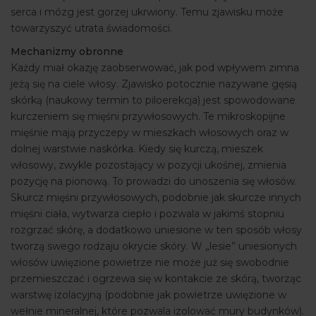
serca i mózg jest gorzej ukrwiony. Temu zjawisku może
towarzyszyć utrata świadomości.
Mechanizmy obronne
Każdy miał okazję zaobserwować, jak pod wpływem zimna
jeżą się na ciele włosy. Zjawisko potocznie nazywane gęsią
skórką (naukowy termin to piloerekcja) jest spowodowane
kurczeniem się mięśni przywłosowych. Te mikroskopijne
mięśnie mają przyczepy w mieszkach włosowych oraz w
dolnej warstwie naskórka. Kiedy się kurczą, mieszek
włosowy, zwykle pozostający w pozycji ukośnej, zmienia
pozycję na pionową. To prowadzi do unoszenia się włosów.
Skurcz mięśni przywłosowych, podobnie jak skurcze innych
mięśni ciała, wytwarza ciepło i pozwala w jakimś stopniu
rozgrzać skórę, a dodatkowo uniesione w ten sposób włosy
tworzą swego rodzaju okrycie skóry. W „lesie” uniesionych
włosów uwięzione powietrze nie może już się swobodnie
przemieszczać i ogrzewa się w kontakcie ze skórą, tworząc
warstwę izolacyjną (podobnie jak powietrze uwięzione w
wełnie mineralnej, które pozwala izolować mury budynków).