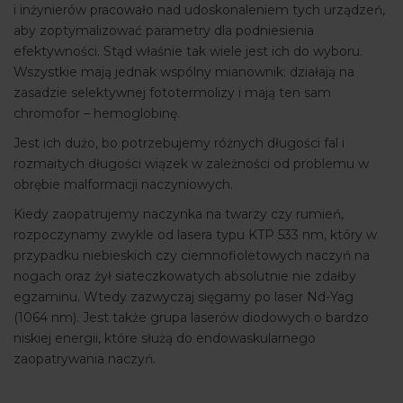
i inżynierów pracowało nad udoskonaleniem tych urządzeń,
aby zoptymalizować parametry dla podniesienia
efektywności. Stąd właśnie tak wiele jest ich do wyboru.
Wszystkie mają jednak wspólny mianownik: działają na
zasadzie selektywnej fototermolizy i mają ten sam
chromofor – hemoglobinę.
Jest ich dużo, bo potrzebujemy różnych długości fal i
rozmaitych długości wiązek w zależności od problemu w
obrębie malformacji naczyniowych.
Kiedy zaopatrujemy naczynka na twarzy czy rumień,
rozpoczynamy zwykle od lasera typu KTP 533 nm, który w
przypadku niebieskich czy ciemnofioletowych naczyń na
nogach oraz żył siateczkowatych absolutnie nie zdałby
egzaminu. Wtedy zazwyczaj sięgamy po laser Nd-Yag
(1064 nm). Jest także grupa laserów diodowych o bardzo
niskiej energii, które służą do endowaskularnego
zaopatrywania naczyń.