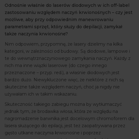
Odnośnie właśnie do laserów diodowych w ich off-label
zastosowaniu względem naczyń krwionośnych – czy jest
możliwe, aby przy odpowiednim manewrowaniu
parametrami sprzęt, który służy do depilacji, zamykał
także naczynia krwionośne?
Nim odpowiem, przypomnę, że lasery dzielimy na kilka
kategorii, w zależności od budowy. Są diodowe, lampowe i
te do wewnątrznaczyniowego zamykania naczyń. Każdy z
nich ma inne wiązki laserowe (do czego innego
przeznaczone – przyp. red.), a właśnie diodowych jest
bardzo dużo. Niewykluczone więc, że niektóre z nich są
skuteczne także względem naczyń, choć ja nigdy nie
używałam ich w takim wskazaniu.
Skuteczność takiego zabiegu można by wytłumaczyć
jednak tym, że brodawka włosa, która ze względu na
nagromadzenie barwnika jest docelowym chromoforem dla
lasera służącego do epilacji, jest też zaopatrywana przez
gęsto utkane naczynia krwionośne i poprzez