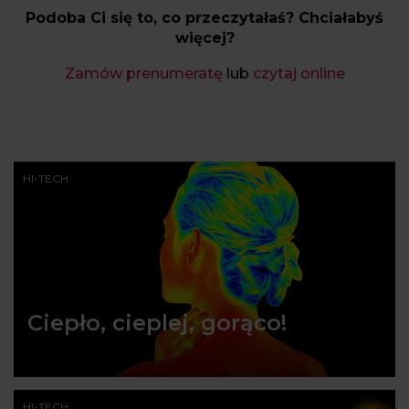
Podoba Ci się to, co przeczytałaś? Chciałabyś
więcej?
Zamów prenumeratę
lub
czytaj online
HI-TECH
Ciepło, cieplej, gorąco!
HI-TECH