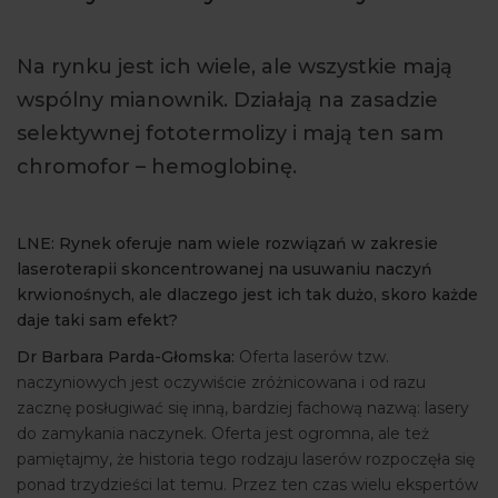
ARTYKUŁY
Na rynku jest ich wiele, ale wszystkie mają
WYDARZENIA
wspólny mianownik. Działają na zasadzie
selektywnej fototermolizy i mają ten sam
chromofor – hemoglobinę.
LNE: Rynek oferuje nam wiele rozwiązań w zakresie
laseroterapii skoncentrowanej na usuwaniu naczyń
krwionośnych, ale dlaczego jest ich tak dużo, skoro każde
daje taki sam efekt?
Dr Barbara Parda-Głomska:
Oferta laserów tzw.
naczyniowych jest oczywiście zróżnicowana i od razu
zacznę posługiwać się inną, bardziej fachową nazwą: lasery
do zamykania naczynek. Oferta jest ogromna, ale też
pamiętajmy, że historia tego rodzaju laserów rozpoczęła się
ponad trzydzieści lat temu. Przez ten czas wielu ekspertów