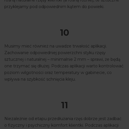
rosną naturalne rzęsy klientki (a rosną różnie), te sztuczne
przyklejamy pod odpowiednim kątem do powieki.
10
Musimy mieć również na uwadze trwałość aplikacji.
Zachowanie odpowiedniej powierzchni styku rzęsy
sztucznej i naturalnej – minimalnie 2 mm – sprawi, że będą
one trzymać się dłużej. Podczas aplikacji warto kontrolować
poziom wilgotności oraz temperatury w gabinecie, co
wpływa na szybkość schnięcia kleju.
11
Niezależnie od etapu przedłużania rzęs dobrze jest zadbać
o fizyczny i psychiczny komfort klientki. Podczas aplikacji