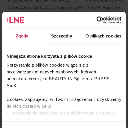
zdecydowanie ułatwia pracę stylistki. Częstym problemem,
zwłaszcza u osób początkujących, jest chowanie się rzęs
naturalnych pod płatek. Aby przykleić kępki do wszystkich
rzęs, należy zadbać o ich odpowiednią widoczność.
Zgoda
Szczegóły
O plikach cookies
Niniejsza strona korzysta z plików cookie
Korzystanie z plików cookies wiąże się z
przetwarzaniem danych osobowych, których
administratorem jest BEAUTY IN Sp. z o.o. PRESS
Sp.K..
Cookies zapisujemy w Twoim urządzeniu i uzyskujemy
do nich dostęp w celu:
zapewnienia prawidłowego funkcjonowania strony i
świadczenia naszych usług;
dopasowania serwisu do Twoich preferencji,