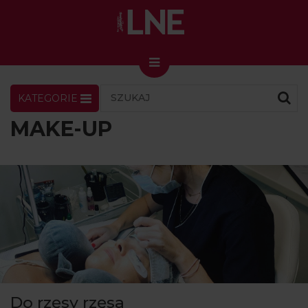
KATEGORIE
LNENEWS
KONTAKT
ZALOGUJ
SKLEP
MAKE-UP
KONGRES I TARGI
Skin Master w Warszawie
49. edycja w Krakowie
VIDEO
PODCAST
MAGAZYN
O NAS
Do rzęsy rzęsa
PRENUMERATA