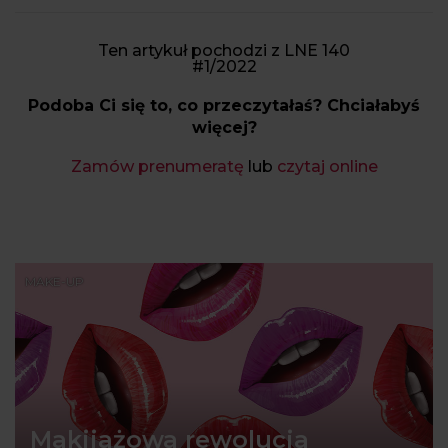
Ten artykuł pochodzi z LNE 140
#1/2022
Podoba Ci się to, co przeczytałaś? Chciałabyś
więcej?
Zamów prenumeratę
lub
czytaj online
MAKE-UP
Makijażowa rewolucja