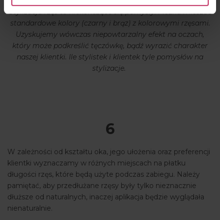
Stylizacja rzęs to niekończące się pomysły. Można mieszać
standardowe kolory (czarny i brąz) z kolorowymi rzęsami.
Uzyskujemy wówczas niepowtarzalny efekt na oczach,
który może podkreślić tęczówkę, bądź wyrazić charakter
naszej klientki. Ile stylistek i klientek tyle pomysłów na
stylizacje.
6
W zależności od kształtu oka, jego ułożenia oraz preferencji
klientki wyznaczamy w różnych miejscach na płatku
długości rzęs, które będą użyte podczas zabiegu. Należy
pamiętać, aby przedłużane rzęsy były tylko nieznacznie
dłuższe od naturalnych, inaczej aplikacja będzie wyglądała
nienaturalnie.