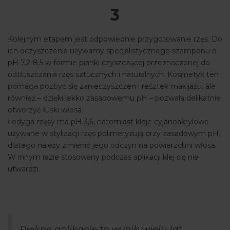
3
Kolejnym etapem jest odpowiednie przygotowanie rzęs. Do
ich oczyszczenia używamy specjalistycznego szamponu o
pH 7,2-8,5 w formie pianki czyszczącej przeznaczonej do
odtłuszczania rzęs sztucznych i naturalnych. Kosmetyk ten
pomaga pozbyć się zanieczyszczeń i resztek makijażu, ale
również – dzięki lekko zasadowemu pH – pozwala delikatnie
otworzyć łuski włosa.
Łodyga rzęsy ma pH 3,6, natomiast kleje cyjanoakrylowe
używane w stylizacji rzęs polimeryzują przy zasadowym pH,
dlatego należy zmienić jego odczyn na powierzchni włosa.
W innym razie stosowany podczas aplikacji klej się nie
utwardzi.
Piękne aplikacje to wynik wielu lat