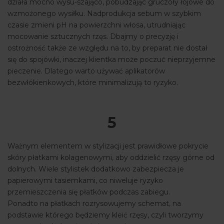
działa mocno wysu-szająco, pobudzając gruczoły łojowe do
wzmożonego wysiłku. Nadprodukcja sebum w szybkim
czasie zmieni pH na powierzchni włosa, utrudniając
mocowanie sztucznych rzęs. Dbajmy o precyzję i
ostrożność także ze względu na to, by preparat nie dostał
się do spojówki, inaczej klientka może poczuć nieprzyjemne
pieczenie. Dlatego warto używać aplikatorów
bezwłókienkowych, które minimalizują to ryzyko.
5
Ważnym elementem w stylizacji jest prawidłowe pokrycie
skóry płatkami kolagenowymi, aby oddzielić rzęsy górne od
dolnych. Wiele stylistek dodatkowo zabezpiecza je
papierowymi tasiemkami, co niweluje ryzyko
przemieszczenia się płatków podczas zabiegu.
Ponadto na płatkach rozrysowujemy schemat, na
podstawie którego będziemy kleić rzęsy, czyli tworzymy