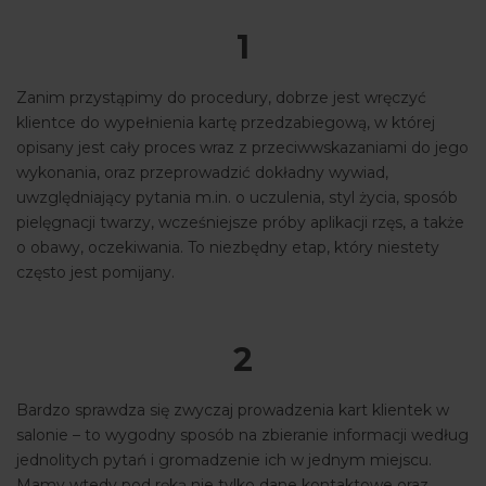
1
Zanim przystąpimy do procedury, dobrze jest wręczyć
klientce do wypełnienia kartę przedzabiegową, w której
opisany jest cały proces wraz z przeciwwskazaniami do jego
wykonania, oraz przeprowadzić dokładny wywiad,
uwzględniający pytania m.in. o uczulenia, styl życia, sposób
pielęgnacji twarzy, wcześniejsze próby aplikacji rzęs, a także
o obawy, oczekiwania. To niezbędny etap, który niestety
często jest pomijany.
2
Bardzo sprawdza się zwyczaj prowadzenia kart klientek w
salonie – to wygodny sposób na zbieranie informacji według
jednolitych pytań i gromadzenie ich w jednym miejscu.
Mamy wtedy pod ręką nie tylko dane kontaktowe oraz