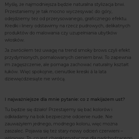
Myślę, że najmodniejsza będzie naturalna stylizacja brwi.
Przestaniemy je tak mocno wyczesywać do góry,
odejdziemy też od przerysowanego, graficznego efektu.
Kredki i linery odstawimy na rzecz pudrowych, delikatnych
produktów do malowania czy uzupełniania ubytków
włosków.
Ja zwróciłem też uwagę na trend smoky brows czyli efekt
przydymionych, pomalowanych cieniem brwi. To zapewnia
im zagęszczenie, ale pomaga zachować naturalny kształt
łuków. Więc spokojnie, cieniutkie kreski á la lata
dziewięćdziesiąte nie wrócą.
I najważniejsze dla mnie pytanie: co z makijażem ust?
Tu będzie się działo! Przestajemy się bać kolorów i
odkładamy na bok bezpieczne odcienie nude. Nie
zauważyłem jednego, modnego koloru, więc można
zaszaleć. Pojawia się też stary-nowy odcień czerwieni –
wiśniowy. To, co jest charakterystyczne dla nadchodzącego