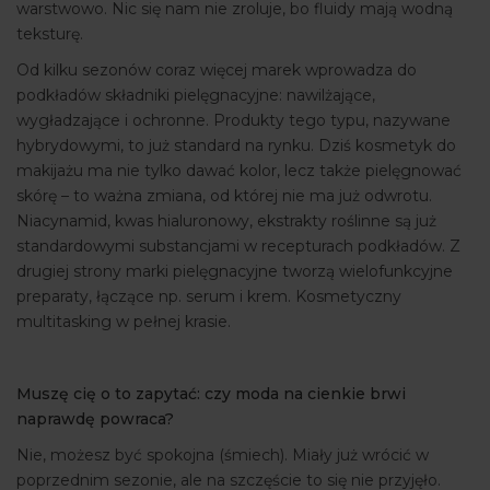
warstwowo. Nic się nam nie zroluje, bo fluidy mają wodną
teksturę.
Od kilku sezonów coraz więcej marek wprowadza do
podkładów składniki pielęgnacyjne: nawilżające,
wygładzające i ochronne. Produkty tego typu, nazywane
hybrydowymi, to już standard na rynku. Dziś kosmetyk do
makijażu ma nie tylko dawać kolor, lecz także pielęgnować
skórę – to ważna zmiana, od której nie ma już odwrotu.
Niacynamid, kwas hialuronowy, ekstrakty roślinne są już
standardowymi substancjami w recepturach podkładów. Z
drugiej strony marki pielęgnacyjne tworzą wielofunkcyjne
preparaty, łączące np. serum i krem. Kosmetyczny
multitasking w pełnej krasie.
Muszę cię o to zapytać: czy moda na cienkie brwi
naprawdę powraca?
Nie, możesz być spokojna (śmiech). Miały już wrócić w
poprzednim sezonie, ale na szczęście to się nie przyjęło.