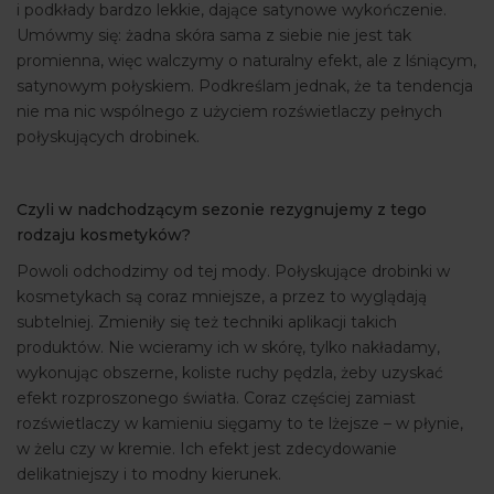
i podkłady bardzo lekkie, dające satynowe wykończenie.
Umówmy się: żadna skóra sama z siebie nie jest tak
promienna, więc walczymy o naturalny efekt, ale z lśniącym,
satynowym połyskiem. Podkreślam jednak, że ta tendencja
nie ma nic wspólnego z użyciem rozświetlaczy pełnych
połyskujących drobinek.
Czyli w nadchodzącym sezonie rezygnujemy z tego
rodzaju kosmetyków?
Powoli odchodzimy od tej mody. Połyskujące drobinki w
kosmetykach są coraz mniejsze, a przez to wyglądają
subtelniej. Zmieniły się też techniki aplikacji takich
produktów. Nie wcieramy ich w skórę, tylko nakładamy,
wykonując obszerne, koliste ruchy pędzla, żeby uzyskać
efekt rozproszonego światła. Coraz częściej zamiast
rozświetlaczy w kamieniu sięgamy to te lżejsze – w płynie,
w żelu czy w kremie. Ich efekt jest zdecydowanie
delikatniejszy i to modny kierunek.