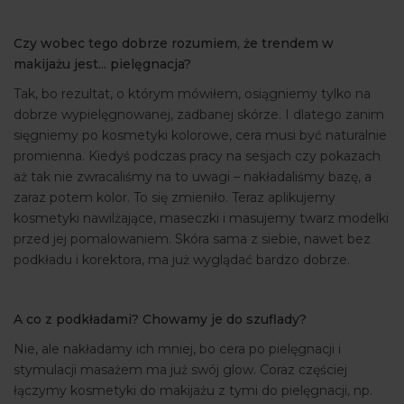
Czy wobec tego dobrze rozumiem, że trendem w
makijażu jest... pielęgnacja?
Tak, bo rezultat, o którym mówiłem, osiągniemy tylko na
dobrze wypielęgnowanej, zadbanej skórze. I dlatego zanim
sięgniemy po kosmetyki kolorowe, cera musi być naturalnie
promienna. Kiedyś podczas pracy na sesjach czy pokazach
aż tak nie zwracaliśmy na to uwagi – nakładaliśmy bazę, a
zaraz potem kolor. To się zmieniło. Teraz aplikujemy
kosmetyki nawilżające, maseczki i masujemy twarz modelki
przed jej pomalowaniem. Skóra sama z siebie, nawet bez
podkładu i korektora, ma już wyglądać bardzo dobrze.
A co z podkładami? Chowamy je do szuflady?
Nie, ale nakładamy ich mniej, bo cera po pielęgnacji i
stymulacji masażem ma już swój glow. Coraz częściej
łączymy kosmetyki do makijażu z tymi do pielęgnacji, np.