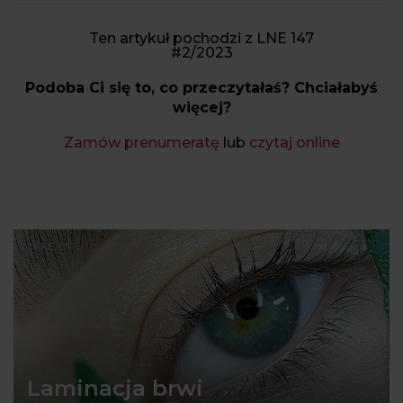
Ten artykuł pochodzi z LNE 147
#2/2023
Podoba Ci się to, co przeczytałaś? Chciałabyś
więcej?
Zamów prenumeratę
lub
czytaj online
MAKE-UP
Laminacja brwi