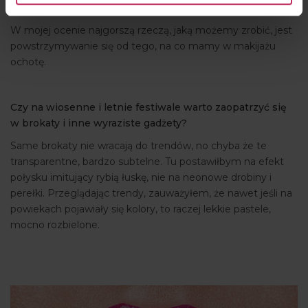
warto z niej korzystać.
W mojej ocenie najgorszą rzeczą, jaką możemy zrobić, jest
powstrzymywanie się od tego, na co mamy w makijażu
ochotę.
Czy na wiosenne i letnie festiwale warto zaopatrzyć się
w brokaty i inne wyraziste gadżety?
Same brokaty nie wracają do trendów, no chyba że te
transparentne, bardzo subtelne. Tu postawiłbym na efekt
połysku imitujący rybią łuskę, nie na neonowe drobiny i
perełki. Przeglądając trendy, zauważyłem, że nawet jeśli na
powiekach pojawiały się kolory, to raczej lekkie pastele,
mocno rozbielone.