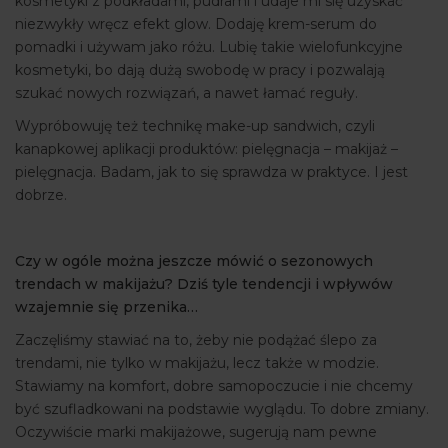
kosmetyki z podkładami, pudrami i udaje mi się uzyskać
niezwykły wręcz efekt glow. Dodaję krem-serum do
pomadki i używam jako różu. Lubię takie wielofunkcyjne
kosmetyki, bo dają dużą swobodę w pracy i pozwalają
szukać nowych rozwiązań, a nawet łamać reguły.
Wypróbowuję też technikę make-up sandwich, czyli
kanapkowej aplikacji produktów: pielęgnacja – makijaż –
pielęgnacja. Badam, jak to się sprawdza w praktyce. I jest
dobrze.
Czy w ogóle można jeszcze mówić o sezonowych
trendach w makijażu? Dziś tyle tendencji i wpływów
wzajemnie się przenika…
Zaczęliśmy stawiać na to, żeby nie podążać ślepo za
trendami, nie tylko w makijażu, lecz także w modzie.
Stawiamy na komfort, dobre samopoczucie i nie chcemy
być szufladkowani na podstawie wyglądu. To dobre zmiany.
Oczywiście marki makijażowe, sugerują nam pewne