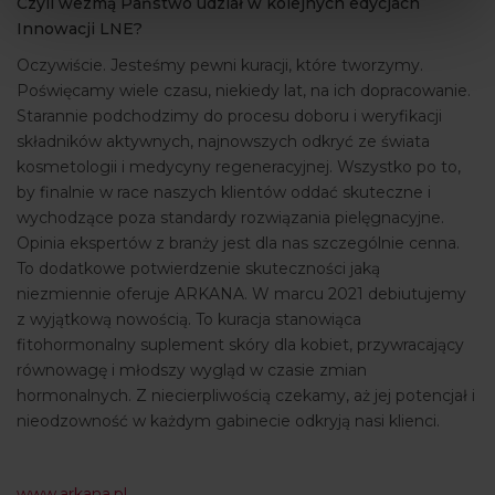
Czyli wezmą Państwo udział w kolejnych edycjach
Innowacji LNE?
Oczywiście. Jesteśmy pewni kuracji, które tworzymy.
Poświęcamy wiele czasu, niekiedy lat, na ich dopracowanie.
Starannie podchodzimy do procesu doboru i weryfikacji
składników aktywnych, najnowszych odkryć ze świata
kosmetologii i medycyny regeneracyjnej. Wszystko po to,
by finalnie w race naszych klientów oddać skuteczne i
wychodzące poza standardy rozwiązania pielęgnacyjne.
Opinia ekspertów z branży jest dla nas szczególnie cenna.
To dodatkowe potwierdzenie skuteczności jaką
niezmiennie oferuje ARKANA. W marcu 2021 debiutujemy
z wyjątkową nowością. To kuracja stanowiąca
fitohormonalny suplement skóry dla kobiet, przywracający
równowagę i młodszy wygląd w czasie zmian
hormonalnych. Z niecierpliwością czekamy, aż jej potencjał i
nieodzowność w każdym gabinecie odkryją nasi klienci.
www.arkana.pl