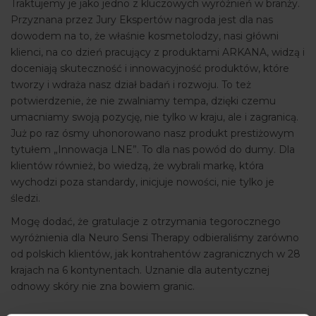
Traktujemy je jako jedno z kluczowych wyróżnień w branży.
Przyznana przez Jury Ekspertów nagroda jest dla nas
dowodem na to, że właśnie kosmetolodzy, nasi główni
klienci, na co dzień pracujący z produktami ARKANA, widzą i
doceniają skuteczność i innowacyjność produktów, które
tworzy i wdraża nasz dział badań i rozwoju. To też
potwierdzenie, że nie zwalniamy tempa, dzięki czemu
umacniamy swoją pozycję, nie tylko w kraju, ale i zagranicą.
Już po raz ósmy uhonorowano nasz produkt prestiżowym
tytułem „Innowacja LNE”. To dla nas powód do dumy. Dla
klientów również, bo wiedzą, że wybrali markę, która
wychodzi poza standardy, inicjuje nowości, nie tylko je
śledzi.
Mogę dodać, że gratulacje z otrzymania tegorocznego
wyróżnienia dla Neuro Sensi Therapy odbieraliśmy zarówno
od polskich klientów, jak kontrahentów zagranicznych w 28
krajach na 6 kontynentach. Uznanie dla autentycznej
odnowy skóry nie zna bowiem granic.