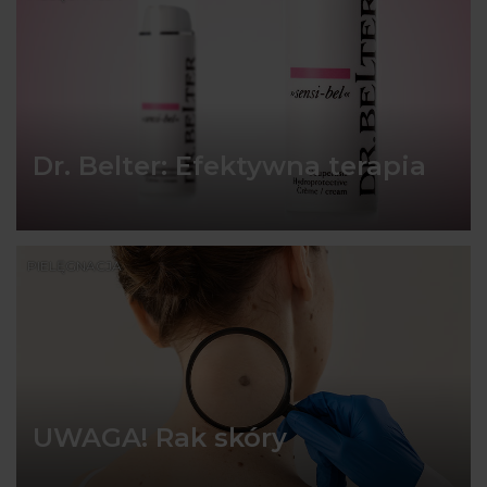
Dr. Belter: Efektywna terapia
PIELĘGNACJA
UWAGA! Rak skóry