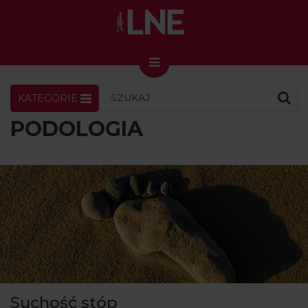
KATEGORIE
LNENEWS
KONTAKT
ZALOGUJ
SKLEP
PODOLOGIA
KONGRES I TARGI
Skin Master w Warszawie
49. edycja w Krakowie
VIDEO
PODCAST
MAGAZYN
O NAS
Suchość stóp
PRENUMERATA