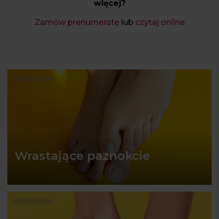
więcej?
Zamów prenumeratę
lub
czytaj online
PODOLOGIA
Wrastające paznokcie
PODOLOGIA