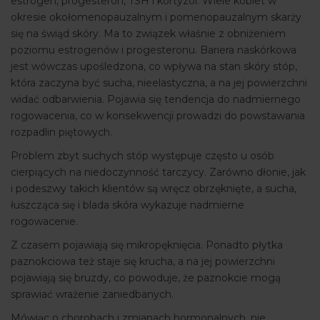
estrogen, progesteron, TSH i kortyzol. Wiele kobiet w
okresie okołomenopauzalnym i pomenopauzalnym skarży
się na świąd skóry. Ma to związek właśnie z obniżeniem
poziomu estrogenów i progesteronu. Bariera naskórkowa
jest wówczas upośledzona, co wpływa na stan skóry stóp,
która zaczyna być sucha, nieelastyczna, a na jej powierzchni
widać odbarwienia. Pojawia się tendencja do nadmiernego
rogowacenia, co w konsekwencji prowadzi do powstawania
rozpadlin piętowych.
Problem zbyt suchych stóp występuje często u osób
cierpiących na niedoczynność tarczycy. Zarówno dłonie, jak
i podeszwy takich klientów są wręcz obrzęknięte, a sucha,
łuszcząca się i blada skóra wykazuje nadmierne
rogowacenie.
Z czasem pojawiają się mikropęknięcia. Ponadto płytka
paznokciowa też staje się krucha, a na jej powierzchni
pojawiają się bruzdy, co powoduje, że paznokcie mogą
sprawiać wrażenie zaniedbanych.
Mówiąc o chorobach i zmianach hormonalnych, nie