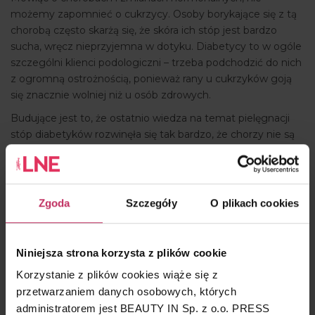
możemy zapomnieć o cukrzycy. Osoby borykające się z tą
chorobą często skarżą się, że skóra ich stóp jest bardzo
sucha, wręcz nieprzyjemna w dotyku. Diabetycy to w ogóle
szczególni klienci podologiczni – trzeba podchodzić do nich
z ogromną ostrożnością, ponieważ rany u cukrzyków goją
się znacznie wolniej niż u osób zdrowych.
Budujące jest to, że ostatnio wiedza na temat pielęgnacji
stóp diabetyków rozwinęła się tak bardzo, że chorzy nie są
już skazani na długie leczenie czy amputację, co jeszcze do
niedawna było niestety częstym zagrożeniem.
Zgoda
Szczegóły
O plikach cookies
Niniejsza strona korzysta z plików cookie
Korzystanie z plików cookies wiąże się z
przetwarzaniem danych osobowych, których
administratorem jest BEAUTY IN Sp. z o.o. PRESS