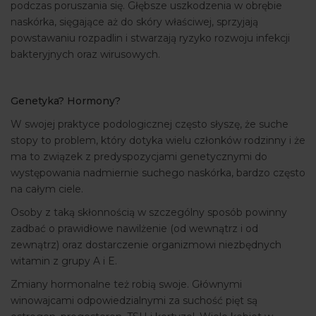
podczas poruszania się. Głębsze uszkodzenia w obrębie
naskórka, sięgające aż do skóry właściwej, sprzyjają
powstawaniu rozpadlin i stwarzają ryzyko rozwoju infekcji
bakteryjnych oraz wirusowych.
Genetyka? Hormony?
W swojej praktyce podologicznej często słyszę, że suche
stopy to problem, który dotyka wielu członków rodzinny i że
ma to związek z predyspozycjami genetycznymi do
występowania nadmiernie suchego naskórka, bardzo często
na całym ciele.
Osoby z taką skłonnością w szczególny sposób powinny
zadbać o prawidłowe nawilżenie (od wewnątrz i od
zewnątrz) oraz dostarczenie organizmowi niezbędnych
witamin z grupy A i E.
Zmiany hormonalne też robią swoje. Głównymi
winowajcami odpowiedzialnymi za suchość pięt są