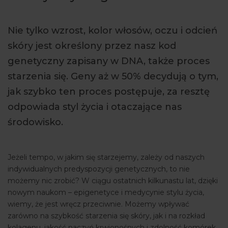
ARTYKUŁY
Nie tylko wzrost, kolor włosów, oczu i odcień
WYDARZENIA
skóry jest określony przez nasz kod
genetyczny zapisany w DNA, także proces
starzenia się. Geny aż w 50% decydują o tym,
jak szybko ten proces postępuje, za resztę
odpowiada styl życia i otaczające nas
środowisko.
Jeżeli tempo, w jakim się starzejemy, zależy od naszych
indywidualnych predyspozycji genetycznych, to nie
możemy nic zrobić? W ciągu ostatnich kilkunastu lat, dzięki
nowym naukom – epigenetyce i medycynie stylu życia,
wiemy, że jest wręcz przeciwnie. Możemy wpływać
zarówno na szybkość starzenia się skóry, jak i na rozkład
kolagenu, jakość naczyń krwionośnych i zdolność komórek