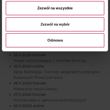
profesjonalnej pielęgnacji wg. marki Guinot.
Zezwól na wszystkie
18.11.2020 online
Rewitalizacja i lifting skóry dzięki wegańskim
zabiegom Rhea Cosmetcis
Zezwól na wybór
23.11.2020 online
Phytomer - marka, która przekształca skarby morza w
pielęgnację skóry.
Odmowa
24.11.2020 Poznań
Hinduski Masaż Głowy
25.11.2020 Poznań
Masaż wyszczuplający + technika SlimCup
25.11.2020 online
Akcja Eksfoliacja - Formuły wegańskich peelingów
kwasowych Rhea Cosmetics
26.11.2020 Poznań
Masaż przy użyciu świecy
27.11.2020 Poznań
Aromaterapia w gabinecie kosmetycznym
30.11.2020 online