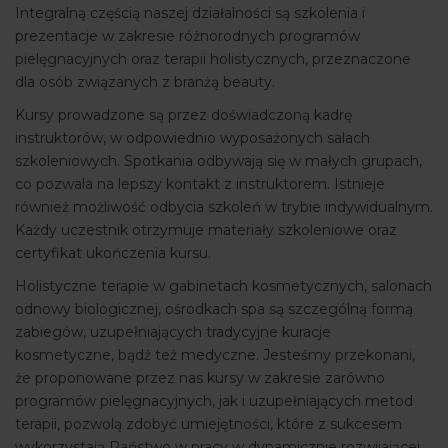
Integralną częścią naszej działalności są szkolenia i
prezentacje w zakresie różnorodnych programów
pielęgnacyjnych oraz terapii holistycznych, przeznaczone
dla osób związanych z branżą beauty.
Kursy prowadzone są przez doświadczoną kadrę
instruktorów, w odpowiednio wyposażonych salach
szkoleniowych. Spotkania odbywają się w małych grupach,
co pozwala na lepszy kontakt z instruktorem. Istnieje
również możliwość odbycia szkoleń w trybie indywidualnym.
Każdy uczestnik otrzymuje materiały szkoleniowe oraz
certyfikat ukończenia kursu.
Holistyczne terapie w gabinetach kosmetycznych, salonach
odnowy biologicznej, ośrodkach spa są szczególną formą
zabiegów, uzupełniających tradycyjne kuracje
kosmetyczne, bądź też medyczne. Jesteśmy przekonani,
że proponowane przez nas kursy w zakresie zarówno
programów pielęgnacyjnych, jak i uzupełniających metod
terapii, pozwolą zdobyć umiejętności, które z sukcesem
wykorzystają Państwo w pracy w dynamicznie rozwijającej