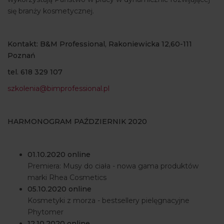
się branży kosmetycznej.
Kontakt: B&M Professional, Rakoniewicka 12,60-111
Poznań
tel. 618 329 107
szkolenia@bimprofessional.pl
HARMONOGRAM PAŹDZIERNIK 2020
01.10.2020 online
Premiera: Musy do ciała - nowa gama produktów
marki Rhea Cosmetics
05.10.2020 online
Kosmetyki z morza - bestsellery pielęgnacyjne
Phytomer
12.10.2020 online