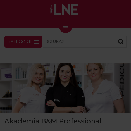
KATEGORIE
LNENEWS
KONTAKT
ZALOGUJ
SKLEP
KONGRES I TARGI
Skin Master w Warszawie
49. edycja w Krakowie
VIDEO
PODCAST
MAGAZYN
Akademia B&M Professional
O NAS
PRENUMERATA