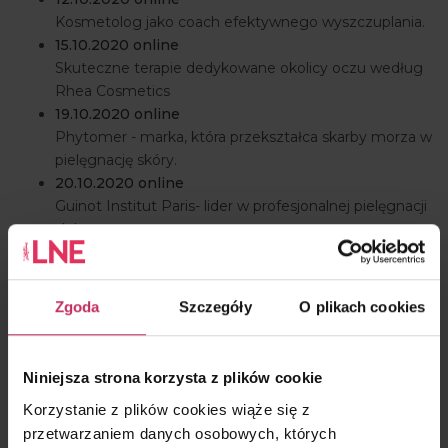
Kosmetolog jako coach efektywnego wyszczuplania.
15.10.2020 online
Skuteczne terapie dedykowane okolicy oczu według
Rhea Cosmetics
19.10.2020 online
Phytomer - marka, która przekształca skarby morza w
pielęgnację skóry.
20.10.2020 online
Guinot Institut Paris- lider w profesjonalnej pielęgnacji
skóry.
20.10.2020 online
Święta tuż, tuż- Prezentacja świątecznej oferty Rhea
Cosmetics
Zgoda
Szczegóły
O plikach cookies
26.10.2020 online
XMF - Morska biotechnologia by wygładzić
zmarszczki w zaledwie jedną godzinę
Niniejsza strona korzysta z plików cookie
27.10.2020 online
Korzystanie z plików cookies wiąże się z
Haloterapia jako zabieg wykorzystujący moc soli
przetwarzaniem danych osobowych, których