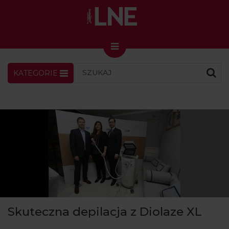
KATEGORIE
LNENEWS
KONTAKT
ZALOGUJ
SKLEP
KONGRES I TARGI
Skin Master w Warszawie
49. edycja w Krakowie
VIDEO
PODCAST
MAGAZYN
Skuteczna depilacja z Diolaze XL
O NAS
PRENUMERATA