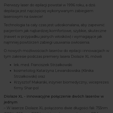
Pierwszy laser do epilacji powstał w 1996 roku, a dziś
ARTYKUŁY
depilacja jest najczęściej wykonywanym zabiegiem
laserowym na świecie!
WYDARZENIA
Technologia ta cały czas jest udoskonalana, aby zapewnić
pacjentom jak najbardziej komfortowe, szybkie, skuteczne
(nawet w przypadku jasnych włosków) i wymagające jak
najmniej powtórzeń zabiegi usuwania owłosienia.
O nowych możliwościach laserów do epilacji i innowacjach w
tym zakresie podczas premiery lasera Diolaze XL mówili
lek. med. Franciszek Strzałkowski
kosmetolog Katarzyna Lewandowska (Klinika
Strzałkowski) oraz
Krzysztof Makarski, inżynier biomedyczny, wiceprezes
firmy Shar-pol
Diolaze XL - innowacyjne połączenie dwóch laserów w
jednym
– W laserze Diolaze XL połączono dwie długości fali: 755nm