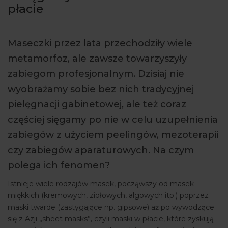
płacie
ARTYKUŁY
WYDARZENIA
Maseczki przez lata przechodziły wiele
metamorfoz, ale zawsze towarzyszyły
zabiegom profesjonalnym. Dzisiaj nie
wyobrażamy sobie bez nich tradycyjnej
pielęgnacji gabinetowej, ale też coraz
częściej sięgamy po nie w celu uzupełnienia
zabiegów z użyciem peelingów, mezoterapii
czy zabiegów aparaturowych. Na czym
polega ich fenomen?
Istnieje wiele rodzajów masek, począwszy od masek
miękkich (kremowych, ziołowych, algowych itp.) poprzez
maski twarde (zastygające np. gipsowe) aż po wywodzące
się z Azji „sheet masks”, czyli maski w płacie, które zyskują