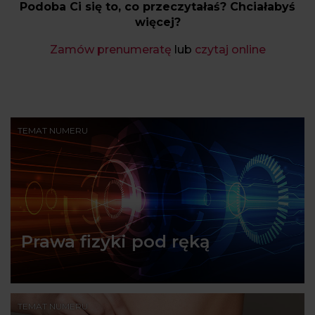
Podoba Ci się to, co przeczytałaś? Chciałabyś
więcej?
Zamów prenumeratę
lub
czytaj online
TEMAT NUMERU
Prawa fizyki pod ręką
TEMAT NUMERU