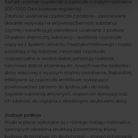
Kształt i rozmiar cząsteczki (cząsteczki o małym rozmiarze
500–1000 Da o budowie regularnej).
Zdolność uwalniania cząsteczki z podłoża – zastosowane
składniki wpływają na aktywność/bierność substancji
czynnej i warunkują jej prawidłowe uwalnianie z podłoża.
Charakter chemiczny substancji – lipofilowe cząsteczki
wiążą się z lipidami cementu międzykomórkowego i często
pozostają w tej warstwie, natomiast cząsteczki
rozpuszczalne w wodzie słabiej penetrują naskórek,
natomiast dobrze przenikają do żywych warstw naskórka i
skóry właściwej o wyższym stopniu uwodnienia. Najbardziej
efektywne są cząsteczki amfifilowe, wykazujące
powinowactwo zarówno do lipidów, jak i do wody.
Stężenie substancji aktywnych, stopień ich dysocjacji oraz
ich zdolność do wiązania z określonymi strukturami skóry.
Rodzaje podłoża
Maski w płacie wykonane są z różnego rodzaju materiałów,
tworzących określoną strukturę przestrzenną, której
budowa determinuje ich skuteczność – stopień przylegania