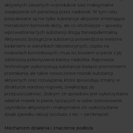
aktywnych zawartych w produkcie oraz maksymalne
zwiększenie ich penetracji przez naskórek. W tym celu
poszukiwane są nie tylko substancje aktywnie zmieniające
metabolizm komórek skóry, ale co istotniejsze – sposoby
wprowadzenia tych substancji drogą transepidermalną.
Aktywność biologiczna substancji potwierdzona wieloma
badaniami w warunkach laboratoryjnych, często na
hodowlach komórkowych, musi iść bowiem w parze z jej
zdolnością pokonywania bariery naskórka. Najnowsze
technologie wykorzystują substancje będące promotorami
przenikania, ale także nowoczesne nośniki substancji
aktywnych oraz rozwiązania, które spowodują zmiany w
strukturze warstwy rogowej, zwiększając jej
przepuszczalność. Jednym ze sposobów jest wykorzystanie
właśnie masek w płacie, łączących w sobie zastosowanie
czynników aktywnych i maksymalne ich wykorzystanie
dzięki zjawisku okluzji (occlusio z łac. – zamknięcie).
Mechanizm działania i znaczenie podłoża