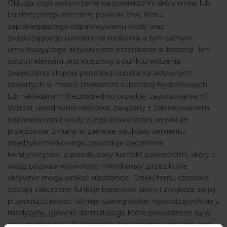
Okluzja, czyli wytworzenie na powierzchni skóry mniej lub
bardziej przepuszczalnej powłoki, tzw. filmu,
zapobiegającego odparowywaniu wody oraz
zwiększającego uwodnienie naskórka, a tym samym
umożliwiającego aktywniejsze przenikanie substancji. Ten
ostatni element jest kluczowy z punktu widzenia
zwiększenia stopnia penetracji substancji aktywnych
zawartych w masce (zwłaszcza substancji hydrofilowych
lub nakładanych bezpośrednio przed jej zastosowaniem).
Wzrost uwodnienia naskórka, związany z zablokowaniem
odparowywania wody z jego powierzchni wywołuje
przejściowe zmiany w zakresie struktury cementu
międzykomórkowego, powoduje pęcznienie
keratynocytów, a przedłużony kontakt powierzchni, skóry z
wodą pozwala wytworzyć mikrokanały, przez które
aktywnie mogą wnikać substancje. Dzięki temu czasowo
zostają zaburzone funkcje barierowe skóry i zwiększa się jej
przepuszczalność. Istnieje szereg badań wywodzących się z
medycyny, głównie dermatologii, które prowadzone są w
celu zwiększenia skuteczności leczenia miejscowego oraz